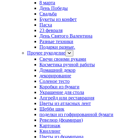
8 марта
День Победы
Свадьба
Букеты из конфет
Пасха
23 февраля
День Святого Валентина
Разные техники
Подарки разные.
Прочее рукоделие
Свечи своими руками
Косметика ручной работы
Домашний декор
декорирование
Соленое тесто
Коробки из бумаги
Украшение для стола
Апгрейд или реставрация
Цветы из атласных лент
Шебби шик
поделки из гофрированной бумаги
Ревелюр (фоамиран)
Картонаж
Квиллинг
Цветы из фоамирана