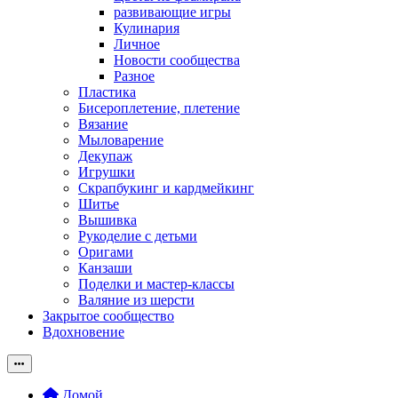
развивающие игры
Кулинария
Личное
Новости сообщества
Разное
Пластика
Бисероплетение, плетение
Вязание
Мыловарение
Декупаж
Игрушки
Скрапбукинг и кардмейкинг
Шитье
Вышивка
Рукоделие с детьми
Оригами
Канзаши
Поделки и мастер-классы
Валяние из шерсти
Закрытое сообщество
Вдохновение
Домой