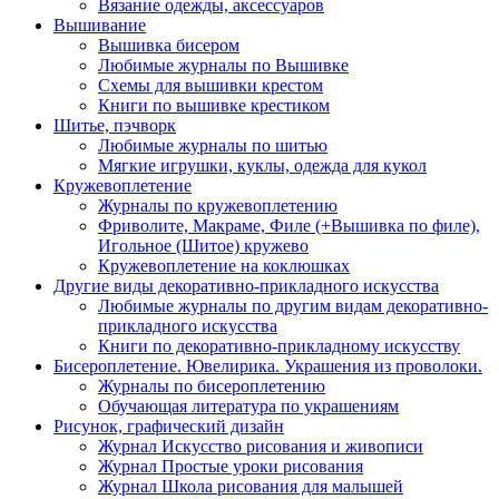
Вязание одежды, аксессуаров
Вышивание
Вышивка бисером
Любимые журналы по Вышивке
Схемы для вышивки крестом
Книги по вышивке крестиком
Шитье, пэчворк
Любимые журналы по шитью
Мягкие игрушки, куклы, одежда для кукол
Кружевоплетение
Журналы по кружевоплетению
Фриволите, Макраме, Филе (+Вышивка по филе),
Игольное (Шитое) кружево
Кружевоплетение на коклюшках
Другие виды декоративно-прикладного искусства
Любимые журналы по другим видам декоративно-
прикладного искусства
Книги по декоративно-прикладному искусству
Бисероплетение. Ювелирика. Украшения из проволоки.
Журналы по бисероплетению
Обучающая литература по украшениям
Рисунок, графический дизайн
Журнал Искусство рисования и живописи
Журнал Простые уроки рисования
Журнал Школа рисования для малышей