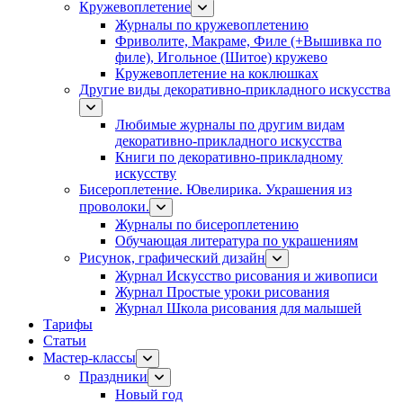
Кружевоплетение
Журналы по кружевоплетению
Фриволите, Макраме, Филе (+Вышивка по
филе), Игольное (Шитое) кружево
Кружевоплетение на коклюшках
Другие виды декоративно-прикладного искусства
Любимые журналы по другим видам
декоративно-прикладного искусства
Книги по декоративно-прикладному
искусству
Бисероплетение. Ювелирика. Украшения из
проволоки.
Журналы по бисероплетению
Обучающая литература по украшениям
Рисунок, графический дизайн
Журнал Искусство рисования и живописи
Журнал Простые уроки рисования
Журнал Школа рисования для малышей
Тарифы
Статьи
Мастер-классы
Праздники
Новый год