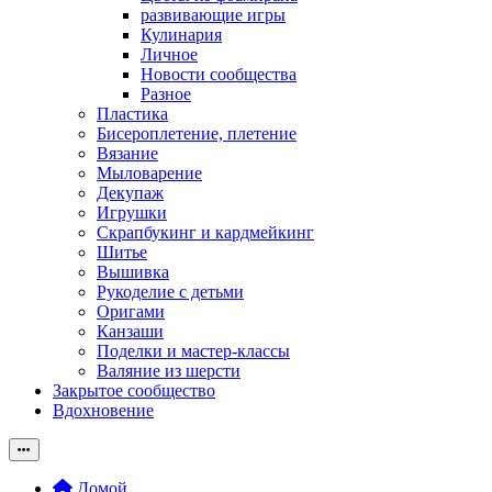
развивающие игры
Кулинария
Личное
Новости сообщества
Разное
Пластика
Бисероплетение, плетение
Вязание
Мыловарение
Декупаж
Игрушки
Скрапбукинг и кардмейкинг
Шитье
Вышивка
Рукоделие с детьми
Оригами
Канзаши
Поделки и мастер-классы
Валяние из шерсти
Закрытое сообщество
Вдохновение
Домой