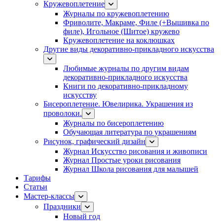
Кружевоплетение
Журналы по кружевоплетению
Фриволите, Макраме, Филе (+Вышивка по
филе), Игольное (Шитое) кружево
Кружевоплетение на коклюшках
Другие виды декоративно-прикладного искусства
Любимые журналы по другим видам
декоративно-прикладного искусства
Книги по декоративно-прикладному
искусству
Бисероплетение. Ювелирика. Украшения из
проволоки.
Журналы по бисероплетению
Обучающая литература по украшениям
Рисунок, графический дизайн
Журнал Искусство рисования и живописи
Журнал Простые уроки рисования
Журнал Школа рисования для малышей
Тарифы
Статьи
Мастер-классы
Праздники
Новый год