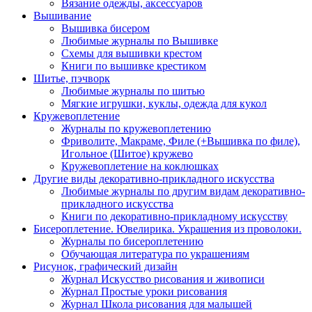
Вязание одежды, аксессуаров
Вышивание
Вышивка бисером
Любимые журналы по Вышивке
Схемы для вышивки крестом
Книги по вышивке крестиком
Шитье, пэчворк
Любимые журналы по шитью
Мягкие игрушки, куклы, одежда для кукол
Кружевоплетение
Журналы по кружевоплетению
Фриволите, Макраме, Филе (+Вышивка по филе),
Игольное (Шитое) кружево
Кружевоплетение на коклюшках
Другие виды декоративно-прикладного искусства
Любимые журналы по другим видам декоративно-
прикладного искусства
Книги по декоративно-прикладному искусству
Бисероплетение. Ювелирика. Украшения из проволоки.
Журналы по бисероплетению
Обучающая литература по украшениям
Рисунок, графический дизайн
Журнал Искусство рисования и живописи
Журнал Простые уроки рисования
Журнал Школа рисования для малышей