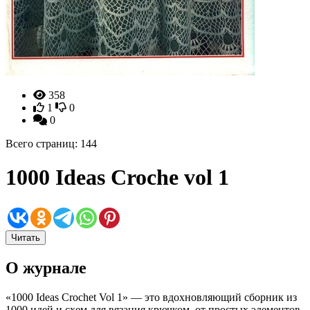
358
1
0
0
Всего страниц: 144
1000 Ideas Croche vol 1
Читать
О журнале
«1000 Ideas Crochet Vol 1» — это вдохновляющий сборник из
1000 идей и схем для вязания крючком, от простых элементов