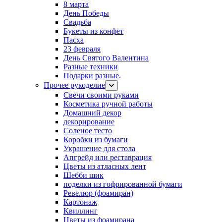
8 марта
День Победы
Свадьба
Букеты из конфет
Пасха
23 февраля
День Святого Валентина
Разные техники
Подарки разные.
Прочее рукоделие
Свечи своими руками
Косметика ручной работы
Домашний декор
декорирование
Соленое тесто
Коробки из бумаги
Украшение для стола
Апгрейд или реставрация
Цветы из атласных лент
Шебби шик
поделки из гофрированной бумаги
Ревелюр (фоамиран)
Картонаж
Квиллинг
Цветы из фоамирана