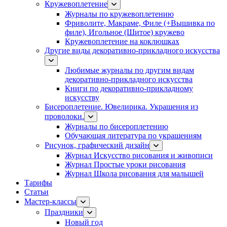
Кружевоплетение
Журналы по кружевоплетению
Фриволите, Макраме, Филе (+Вышивка по
филе), Игольное (Шитое) кружево
Кружевоплетение на коклюшках
Другие виды декоративно-прикладного искусства
Любимые журналы по другим видам
декоративно-прикладного искусства
Книги по декоративно-прикладному
искусству
Бисероплетение. Ювелирика. Украшения из
проволоки.
Журналы по бисероплетению
Обучающая литература по украшениям
Рисунок, графический дизайн
Журнал Искусство рисования и живописи
Журнал Простые уроки рисования
Журнал Школа рисования для малышей
Тарифы
Статьи
Мастер-классы
Праздники
Новый год