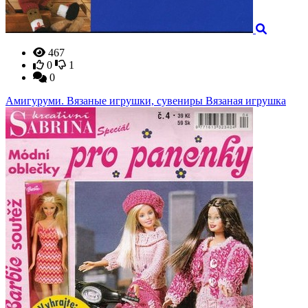
467
0
1
0
Амигуруми. Вязаные игрушки, сувениры Вязаная игрушка