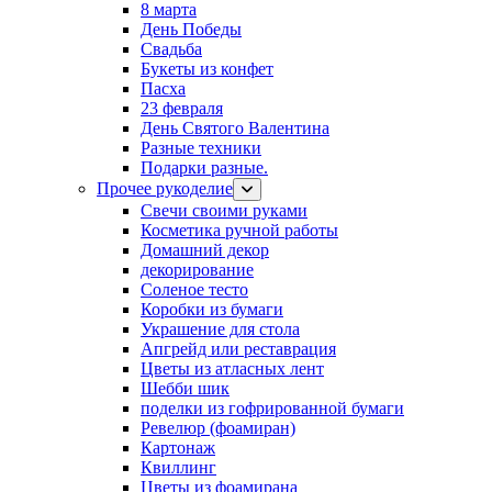
8 марта
День Победы
Свадьба
Букеты из конфет
Пасха
23 февраля
День Святого Валентина
Разные техники
Подарки разные.
Прочее рукоделие
Свечи своими руками
Косметика ручной работы
Домашний декор
декорирование
Соленое тесто
Коробки из бумаги
Украшение для стола
Апгрейд или реставрация
Цветы из атласных лент
Шебби шик
поделки из гофрированной бумаги
Ревелюр (фоамиран)
Картонаж
Квиллинг
Цветы из фоамирана