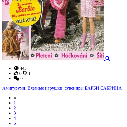
443
0
1
0
Амигуруми. Вязаные игрушки, сувениры БАРБИ САБРИНА
«
1
2
3
4
5