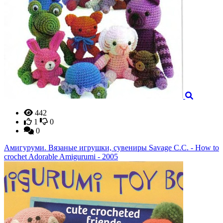
442
1
0
0
Амигуруми. Вязаные игрушки, сувениры Savage C.C. - How to
crochet Adorable Amigurumi - 2005