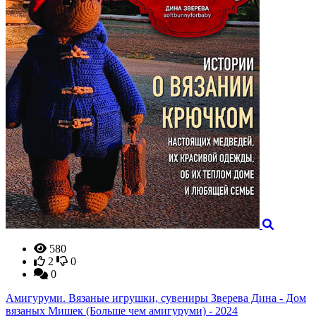
580
2
0
0
Амигуруми. Вязаные игрушки, сувениры Зверева Дина - Дом
вязаных Мишек (Больше чем амигуруми) - 2024