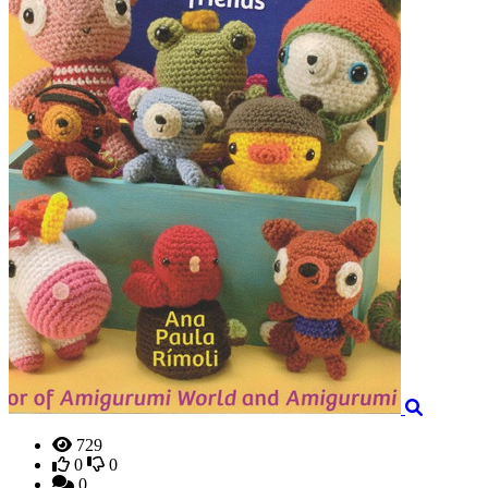
729
0
0
0