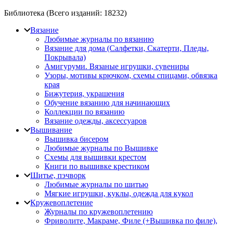
Библиотека (Всего изданий:
18232
)
Вязание
Любимые журналы по вязанию
Вязание для дома (Салфетки, Скатерти, Пледы,
Покрывала)
Амигуруми. Вязаные игрушки, сувениры
Узоры, мотивы крючком, схемы спицами, обвязка
края
Бижутерия, украшения
Обучение вязанию для начинающих
Коллекции по вязанию
Вязание одежды, аксессуаров
Вышивание
Вышивка бисером
Любимые журналы по Вышивке
Схемы для вышивки крестом
Книги по вышивке крестиком
Шитье, пэчворк
Любимые журналы по шитью
Мягкие игрушки, куклы, одежда для кукол
Кружевоплетение
Журналы по кружевоплетению
Фриволите, Макраме, Филе (+Вышивка по филе),