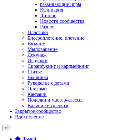
развивающие игры
Кулинария
Личное
Новости сообщества
Разное
Пластика
Бисероплетение, плетение
Вязание
Мыловарение
Декупаж
Игрушки
Скрапбукинг и кардмейкинг
Шитье
Вышивка
Рукоделие с детьми
Оригами
Канзаши
Поделки и мастер-классы
Валяние из шерсти
Закрытое сообщество
Вдохновение
Домой