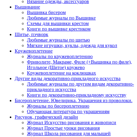
Вязание одежды, аксессуаров
Вышивание
Вышивка бисером
Любимые журналы по Вышивке
Схемы для вышивки крестом
Книги по вышивке крестиком
Шитье, пэчворк
Любимые журналы по шитью
Мягкие игрушки, куклы, одежда для кукол
Кружевоплетение
Журналы по кружевоплетению
Фриволите, Макраме, Филе (+Вышивка по филе),
Игольное (Шитое) кружево
Кружевоплетение на коклюшках
Другие виды декоративно-прикладного искусства
Любимые журналы по другим видам декоративно-
прикладного искусства
Книги по декоративно-прикладному искусству
Бисероплетение. Ювелирика. Украшения из проволоки.
Журналы по бисероплетению
Обучающая литература по украшениям
Рисунок, графический дизайн
Журнал Искусство рисования и живописи
Журнал Простые уроки рисования
Журнал Школа рисования для малышей