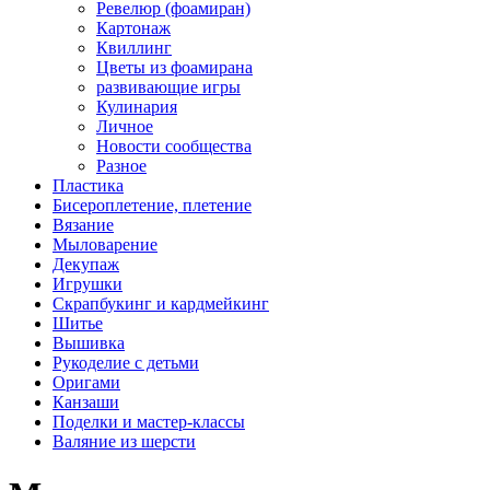
Ревелюр (фоамиран)
Картонаж
Квиллинг
Цветы из фоамирана
развивающие игры
Кулинария
Личное
Новости сообщества
Разное
Пластика
Бисероплетение, плетение
Вязание
Мыловарение
Декупаж
Игрушки
Скрапбукинг и кардмейкинг
Шитье
Вышивка
Рукоделие с детьми
Оригами
Канзаши
Поделки и мастер-классы
Валяние из шерсти