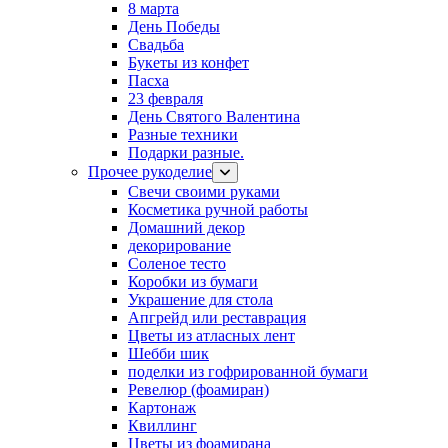
8 марта
День Победы
Свадьба
Букеты из конфет
Пасха
23 февраля
День Святого Валентина
Разные техники
Подарки разные.
Прочее рукоделие
Свечи своими руками
Косметика ручной работы
Домашний декор
декорирование
Соленое тесто
Коробки из бумаги
Украшение для стола
Апгрейд или реставрация
Цветы из атласных лент
Шебби шик
поделки из гофрированной бумаги
Ревелюр (фоамиран)
Картонаж
Квиллинг
Цветы из фоамирана