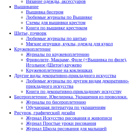
Вязание одежды, аксессуаров
Вышивание
Вышивка бисером
Любимые журналы по Вышивке
Схемы для вышивки крестом
Книги по вышивке крестиком
Шитье, пэчворк
Любимые журналы по шитью
Мягкие игрушки, куклы, одежда для кукол
Кружевоплетение
Журналы по кружевоплетению
Фриволите, Макраме, Филе (+Вышивка по филе),
Игольное (Шитое) кружево
Кружевоплетение на коклюшках
Другие виды декоративно-прикладного искусства
Любимые журналы по другим видам декоративно-
прикладного искусства
Книги по декоративно-прикладному искусству
Бисероплетение. Ювелирика. Украшения из проволоки.
Журналы по бисероплетению
Обучающая литература по украшениям
Рисунок, графический дизайн
Журнал Искусство рисования и живописи
Журнал Простые уроки рисования
Журнал Школа рисования для малышей