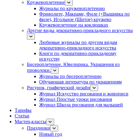
Кружевоплетение
Журналы по кружевоплетению
Фриволите, Макраме, Филе (+Вышивка по
филе), Игольное (Шитое) кружево
Кружевоплетение на коклюшках
Другие виды декоративно-прикладного искусства
Любимые журналы по другим видам
декоративно-прикладного искусства
Книги по декоративно-прикладному
искусству
Бисероплетение. Ювелирика. Украшения из
проволоки.
Журналы по бисероплетению
Обучающая литература по украшениям
Рисунок, графический дизайн
Журнал Искусство рисования и живописи
Журнал Простые уроки рисования
Журнал Школа рисования для малышей
Тарифы
Статьи
Мастер-классы
Праздники
Новый год