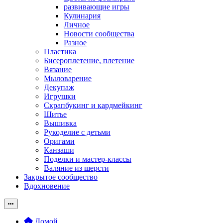
развивающие игры
Кулинария
Личное
Новости сообщества
Разное
Пластика
Бисероплетение, плетение
Вязание
Мыловарение
Декупаж
Игрушки
Скрапбукинг и кардмейкинг
Шитье
Вышивка
Рукоделие с детьми
Оригами
Канзаши
Поделки и мастер-классы
Валяние из шерсти
Закрытое сообщество
Вдохновение
Домой