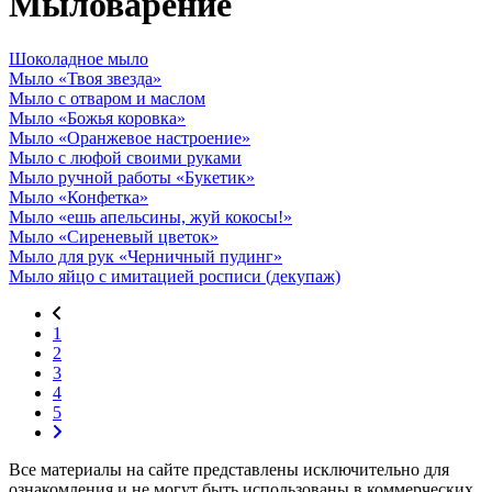
Мыловарение
Шоколадное мыло
Мыло «Твоя звезда»
Мыло с отваром и маслом
Мыло «Божья коровка»
Мыло «Оранжевое настроение»
Мыло с люфой своими руками
Мыло ручной работы «Букетик»
Мыло «Конфетка»
Мыло «ешь апельсины, жуй кокосы!»
Мыло «Сиреневый цветок»
Мыло для рук «Черничный пудинг»
Мыло яйцо с имитацией росписи (декупаж)
1
2
3
4
5
Все материалы на сайте представлены исключительно для
ознакомления и не могут быть использованы в коммерческих