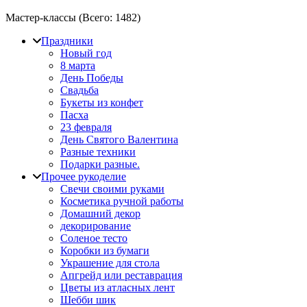
Мастер-классы (Всего:
1482
)
Праздники
Новый год
8 марта
День Победы
Свадьба
Букеты из конфет
Пасха
23 февраля
День Святого Валентина
Разные техники
Подарки разные.
Прочее рукоделие
Свечи своими руками
Косметика ручной работы
Домашний декор
декорирование
Соленое тесто
Коробки из бумаги
Украшение для стола
Апгрейд или реставрация
Цветы из атласных лент
Шебби шик