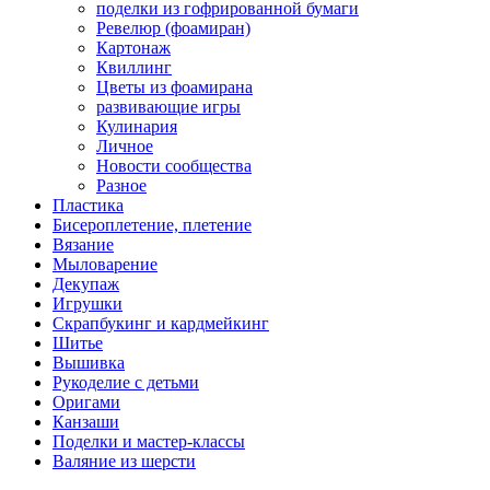
поделки из гофрированной бумаги
Ревелюр (фоамиран)
Картонаж
Квиллинг
Цветы из фоамирана
развивающие игры
Кулинария
Личное
Новости сообщества
Разное
Пластика
Бисероплетение, плетение
Вязание
Мыловарение
Декупаж
Игрушки
Скрапбукинг и кардмейкинг
Шитье
Вышивка
Рукоделие с детьми
Оригами
Канзаши
Поделки и мастер-классы
Валяние из шерсти