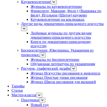
Кружевоплетение
Журналы по кружевоплетению
Фриволите, Макраме, Филе (+Вышивка по
филе), Игольное (Шитое) кружево
Кружевоплетение на коклюшках
Другие виды декоративно-прикладного искусства
Любимые журналы по другим видам
декоративно-прикладного искусства
Книги по декоративно-прикладному
искусству
Бисероплетение. Ювелирика. Украшения из
проволоки.
Журналы по бисероплетению
Обучающая литература по украшениям
Рисунок, графический дизайн
Журнал Искусство рисования и живописи
Журнал Простые уроки рисования
Журнал Школа рисования для малышей
Тарифы
Статьи
Мастер-классы
Праздники
Новый год