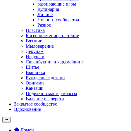
развивающие игры
Кулинария
Личное
Новости сообщества
Разное
Пластика
Бисероплетение, плетение
Вязание
Мыловарение
Декупаж
Игрушки
Скрапбукинг и кардмейкинг
Шитье
Вышивка
Рукоделие с детьми
Оригами
Канзаши
Поделки и мастер-классы
Валяние из шерсти
Закрытое сообщество
Вдохновение
Домой