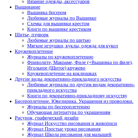
Вязание одежды, аксессуаров
Вышивание
Вышивка бисером
Любимые журналы по Вышивке
Схемы для вышивки крестом
Книги по вышивке крестиком
Шитье, пэчворк
Любимые журналы по шитью
Мягкие игрушки, куклы, одежда для кукол
Кружевоплетение
Журналы по кружевоплетению
Фриволите, Макраме, Филе (+Вышивка по филе),
Игольное (Шитое) кружево
Кружевоплетение на коклюшках
Другие виды декоративно-прикладного искусства
Любимые журналы по другим видам декоративно-
прикладного искусства
Книги по декоративно-прикладному искусству
Бисероплетение. Ювелирика. Украшения из проволоки.
Журналы по бисероплетению
Обучающая литература по украшениям
Рисунок, графический дизайн
Журнал Искусство рисования и живописи
Журнал Простые уроки рисования
Журнал Школа рисования для малышей