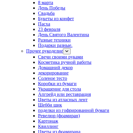
8 марта
День Победы
Свадьба
Букеты из конфет
Пасха
23 февраля
День Святого Валентина
Разные техники
Подарки разные.
Прочее рукоделие
Свечи своими руками
Косметика ручной работы
Домашний декор
декорирование
Соленое тесто
Коробки из бумаги
Украшение для стола
Апгрейд или реставрация
Цветы из атласных лент
Шебби шик
поделки из гофрированной бумаги
Ревелюр (фоамиран)
Картонаж
Квиллинг
Цветы из фоамирана