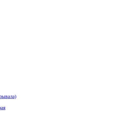
рывала)
рая