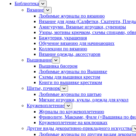
Библиотека
Вязание
Любимые журналы по вязанию
Вязание для дома (Салфетки, Скатерти, Плед
Амигуруми. Вязаные игрушки, сувениры
Узоры, мотивы крючком, схемы спицами, обвя
Бижутерия, украшения
Обучение вязанию для начинающих
Коллекции по вязанию
Вязание одежды, аксессуаров
Вышивание
Вышивка бисером
Любимые журналы по Вышивке
Схемы для вышивки крестом
Книги по вышивке крестиком
Шитье, пэчворк
Любимые журналы по шитью
Мягкие игрушки, куклы, одежда для кукол
Кружевоплетение
Журналы по кружевоплетению
Фриволите, Макраме, Филе (+Вышивка по фил
Кружевоплетение на коклюшках
Другие виды декоративно-прикладного искусства
Любимые журналы по другим видам декорати