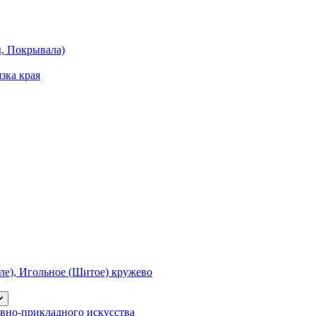
ы, Покрывала)
зка края
е), Игольное (Шитое) кружево
вно-прикладного искусства