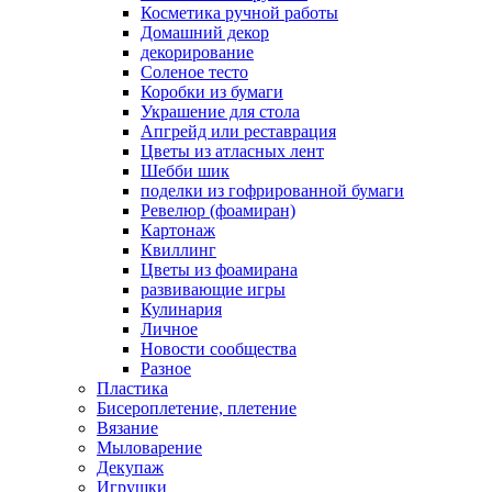
Косметика ручной работы
Домашний декор
декорирование
Соленое тесто
Коробки из бумаги
Украшение для стола
Апгрейд или реставрация
Цветы из атласных лент
Шебби шик
поделки из гофрированной бумаги
Ревелюр (фоамиран)
Картонаж
Квиллинг
Цветы из фоамирана
развивающие игры
Кулинария
Личное
Новости сообщества
Разное
Пластика
Бисероплетение, плетение
Вязание
Мыловарение
Декупаж
Игрушки