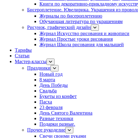
Книги по декоративно-прикладному искусств
Бисероплетение. Ювелирика. Украшения из провол
Журналы по бисероплетению
Обучающая литература по украшениям
Рисунок, графический дизайн
Журнал Искусство рисования и живописи
Журнал Простые уроки рисования
Журнал Школа рисования для малышей
Тарифы
Статьи
Мастер-классы
Праздники
Новый год
8 марта
День Победы
Свадьба
Букеты из конфет
Пасха
23 февраля
День Святого Валентина
Разные техники
Подарки разные.
Прочее рукоделие
Свечи своими руками