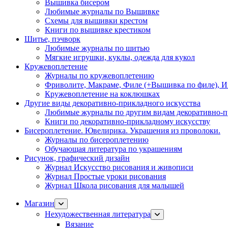
Вышивка бисером
Любимые журналы по Вышивке
Схемы для вышивки крестом
Книги по вышивке крестиком
Шитье, пэчворк
Любимые журналы по шитью
Мягкие игрушки, куклы, одежда для кукол
Кружевоплетение
Журналы по кружевоплетению
Фриволите, Макраме, Филе (+Вышивка по филе), И
Кружевоплетение на коклюшках
Другие виды декоративно-прикладного искусства
Любимые журналы по другим видам декоративно-п
Книги по декоративно-прикладному искусству
Бисероплетение. Ювелирика. Украшения из проволоки.
Журналы по бисероплетению
Обучающая литература по украшениям
Рисунок, графический дизайн
Журнал Искусство рисования и живописи
Журнал Простые уроки рисования
Журнал Школа рисования для малышей
Магазин
Нехудожественная литература
Вязание