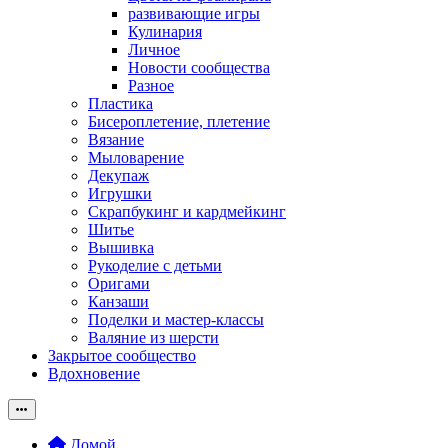
развивающие игры
Кулинария
Личное
Новости сообщества
Разное
Пластика
Бисероплетение, плетение
Вязание
Мыловарение
Декупаж
Игрушки
Скрапбукинг и кардмейкинг
Шитье
Вышивка
Рукоделие с детьми
Оригами
Канзаши
Поделки и мастер-классы
Валяние из шерсти
Закрытое сообщество
Вдохновение
Домой