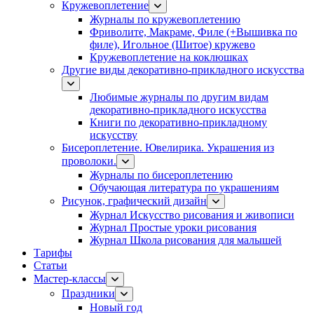
Кружевоплетение
Журналы по кружевоплетению
Фриволите, Макраме, Филе (+Вышивка по
филе), Игольное (Шитое) кружево
Кружевоплетение на коклюшках
Другие виды декоративно-прикладного искусства
Любимые журналы по другим видам
декоративно-прикладного искусства
Книги по декоративно-прикладному
искусству
Бисероплетение. Ювелирика. Украшения из
проволоки.
Журналы по бисероплетению
Обучающая литература по украшениям
Рисунок, графический дизайн
Журнал Искусство рисования и живописи
Журнал Простые уроки рисования
Журнал Школа рисования для малышей
Тарифы
Статьи
Мастер-классы
Праздники
Новый год