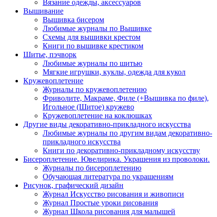
Вязание одежды, аксессуаров
Вышивание
Вышивка бисером
Любимые журналы по Вышивке
Схемы для вышивки крестом
Книги по вышивке крестиком
Шитье, пэчворк
Любимые журналы по шитью
Мягкие игрушки, куклы, одежда для кукол
Кружевоплетение
Журналы по кружевоплетению
Фриволите, Макраме, Филе (+Вышивка по филе),
Игольное (Шитое) кружево
Кружевоплетение на коклюшках
Другие виды декоративно-прикладного искусства
Любимые журналы по другим видам декоративно-
прикладного искусства
Книги по декоративно-прикладному искусству
Бисероплетение. Ювелирика. Украшения из проволоки.
Журналы по бисероплетению
Обучающая литература по украшениям
Рисунок, графический дизайн
Журнал Искусство рисования и живописи
Журнал Простые уроки рисования
Журнал Школа рисования для малышей