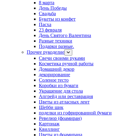
8 марта
День Победы
Свадьба
Букеты из конфет
Пасха
23 февраля
День Святого Валентина
Разные техники
Подарки разные.
Прочее рукоделие
Свечи своими руками
Косметика ручной работы
Домашний декор
декорирование
Соленое тесто
Коробки из бумаги
Украшение для стола
Апгрейд или реставрация
Цветы из атласных лент
Шебби шик
поделки из гофрированной бумаги
Ревелюр (фоамиран)
Картонаж
Квиллинг
Цветы из фоамирана