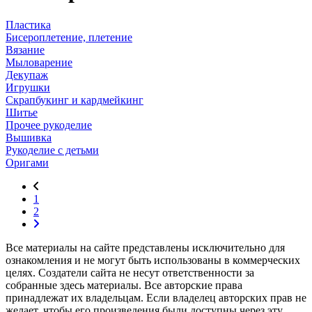
Пластика
Бисероплетение, плетение
Вязание
Мыловарение
Декупаж
Игрушки
Скрапбукинг и кардмейкинг
Шитье
Прочее рукоделие
Вышивка
Рукоделие с детьми
Оригами
1
2
Все материалы на сайте представлены исключительно для
ознакомления и не могут быть использованы в коммерческих
целях. Создатели сайта не несут ответственности за
собранные здесь материалы. Все авторские права
принадлежат их владельцам. Если владелец авторских прав не
желает, чтобы его произведения были доступны через эту