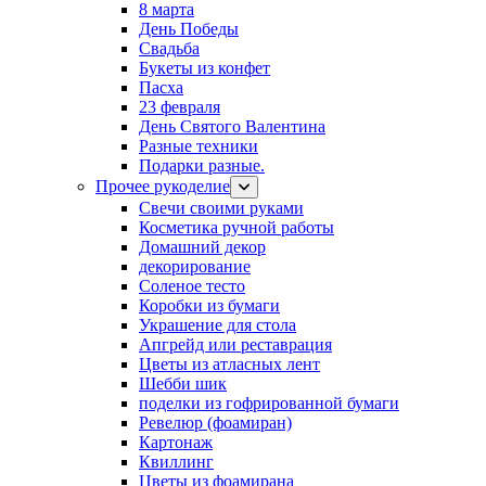
8 марта
День Победы
Свадьба
Букеты из конфет
Пасха
23 февраля
День Святого Валентина
Разные техники
Подарки разные.
Прочее рукоделие
Свечи своими руками
Косметика ручной работы
Домашний декор
декорирование
Соленое тесто
Коробки из бумаги
Украшение для стола
Апгрейд или реставрация
Цветы из атласных лент
Шебби шик
поделки из гофрированной бумаги
Ревелюр (фоамиран)
Картонаж
Квиллинг
Цветы из фоамирана