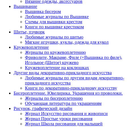
Вязание одежды, аксессуаров
Вышивание
Вышивка бисером
Любимые журналы по Вышивке
Схемы для вышивки крестом
Книги по вышивке крестиком
Шитье, пэчворк
Любимые журналы по шитью
Мягкие игрушки, куклы, одежда для кукол
Кружевоплетение
Журналы по кружевоплетению
Фриволите, Макраме, Филе (+Вышивка по филе),
Игольное (Шитое) кружево
Кружевоплетение на коклюшках
Другие виды декоративно-прикладного искусства
Любимые журналы по другим видам декоративно-
прикладного искусства
Книги по декоративно-прикладному искусству
Бисероплетение. Ювелирика. Украшения из проволоки.
Журналы по бисероплетению
Обучающая литература по украшениям
Рисунок, графический дизайн
Журнал Искусство рисования и живописи
Журнал Простые уроки рисования
Журнал Школа рисования для малышей