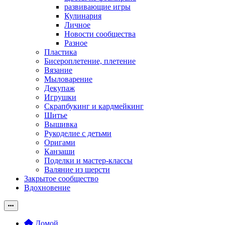
развивающие игры
Кулинария
Личное
Новости сообщества
Разное
Пластика
Бисероплетение, плетение
Вязание
Мыловарение
Декупаж
Игрушки
Скрапбукинг и кардмейкинг
Шитье
Вышивка
Рукоделие с детьми
Оригами
Канзаши
Поделки и мастер-классы
Валяние из шерсти
Закрытое сообщество
Вдохновение
Домой