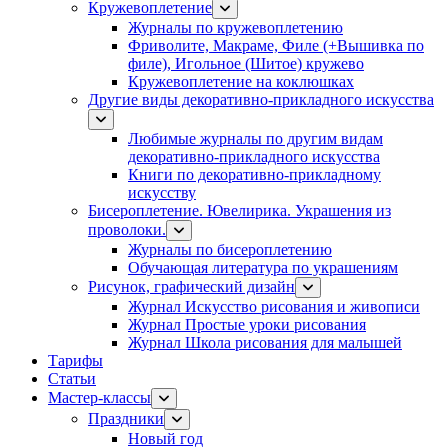
Кружевоплетение
Журналы по кружевоплетению
Фриволите, Макраме, Филе (+Вышивка по
филе), Игольное (Шитое) кружево
Кружевоплетение на коклюшках
Другие виды декоративно-прикладного искусства
Любимые журналы по другим видам
декоративно-прикладного искусства
Книги по декоративно-прикладному
искусству
Бисероплетение. Ювелирика. Украшения из
проволоки.
Журналы по бисероплетению
Обучающая литература по украшениям
Рисунок, графический дизайн
Журнал Искусство рисования и живописи
Журнал Простые уроки рисования
Журнал Школа рисования для малышей
Тарифы
Статьи
Мастер-классы
Праздники
Новый год