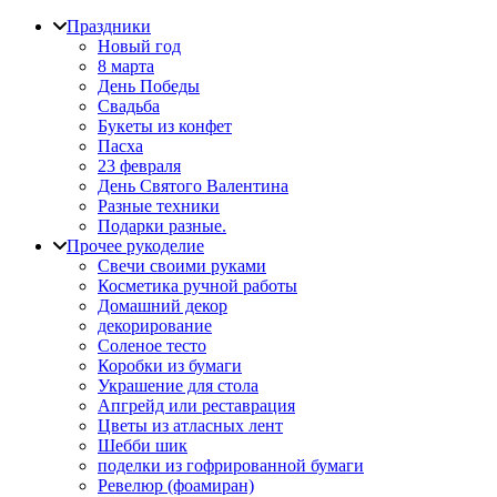
Праздники
Новый год
8 марта
День Победы
Свадьба
Букеты из конфет
Пасха
23 февраля
День Святого Валентина
Разные техники
Подарки разные.
Прочее рукоделие
Свечи своими руками
Косметика ручной работы
Домашний декор
декорирование
Соленое тесто
Коробки из бумаги
Украшение для стола
Апгрейд или реставрация
Цветы из атласных лент
Шебби шик
поделки из гофрированной бумаги
Ревелюр (фоамиран)