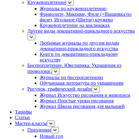
Кружевоплетение
Журналы по кружевоплетению
Фриволите, Макраме, Филе (+Вышивка по
филе), Игольное (Шитое) кружево
Кружевоплетение на коклюшках
Другие виды декоративно-прикладного искусства
Любимые журналы по другим видам
декоративно-прикладного искусства
Книги по декоративно-прикладному
искусству
Бисероплетение. Ювелирика. Украшения из
проволоки.
Журналы по бисероплетению
Обучающая литература по украшениям
Рисунок, графический дизайн
Журнал Искусство рисования и живописи
Журнал Простые уроки рисования
Журнал Школа рисования для малышей
Тарифы
Статьи
Мастер-классы
Праздники
Новый год