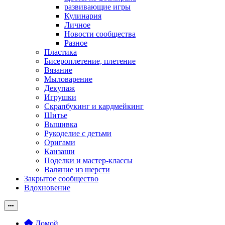
развивающие игры
Кулинария
Личное
Новости сообщества
Разное
Пластика
Бисероплетение, плетение
Вязание
Мыловарение
Декупаж
Игрушки
Скрапбукинг и кардмейкинг
Шитье
Вышивка
Рукоделие с детьми
Оригами
Канзаши
Поделки и мастер-классы
Валяние из шерсти
Закрытое сообщество
Вдохновение
Домой