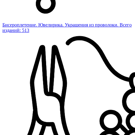
Бисероплетение. Ювелирика. Украшения из проволоки.
Всего
изданий: 513