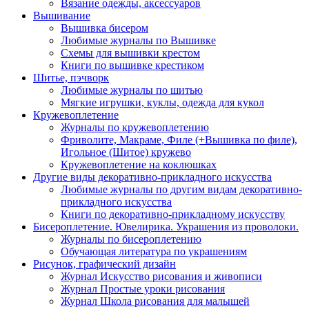
Вязание одежды, аксессуаров
Вышивание
Вышивка бисером
Любимые журналы по Вышивке
Схемы для вышивки крестом
Книги по вышивке крестиком
Шитье, пэчворк
Любимые журналы по шитью
Мягкие игрушки, куклы, одежда для кукол
Кружевоплетение
Журналы по кружевоплетению
Фриволите, Макраме, Филе (+Вышивка по филе),
Игольное (Шитое) кружево
Кружевоплетение на коклюшках
Другие виды декоративно-прикладного искусства
Любимые журналы по другим видам декоративно-
прикладного искусства
Книги по декоративно-прикладному искусству
Бисероплетение. Ювелирика. Украшения из проволоки.
Журналы по бисероплетению
Обучающая литература по украшениям
Рисунок, графический дизайн
Журнал Искусство рисования и живописи
Журнал Простые уроки рисования
Журнал Школа рисования для малышей