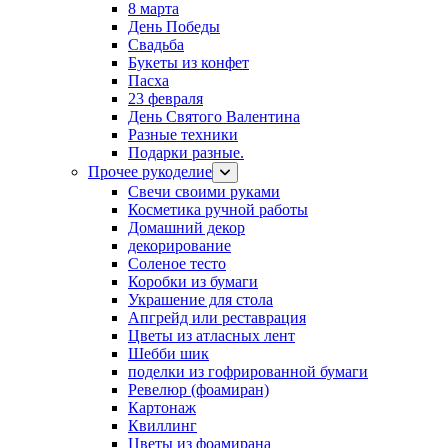
8 марта
День Победы
Свадьба
Букеты из конфет
Пасха
23 февраля
День Святого Валентина
Разные техники
Подарки разные.
Прочее рукоделие
Свечи своими руками
Косметика ручной работы
Домашний декор
декорирование
Соленое тесто
Коробки из бумаги
Украшение для стола
Апгрейд или реставрация
Цветы из атласных лент
Шебби шик
поделки из гофрированной бумаги
Ревелюр (фоамиран)
Картонаж
Квиллинг
Цветы из фоамирана