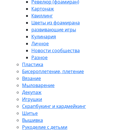
Ревелюр (фоамиран)
Картонаж
Квиллинг
Цветы из фоамирана
развивающие игры
Кулинария
Личное
Новости сообщества
Разное
Пластика
Бисероплетение, плетение
Вязание
Мыловарение
Декупаж
Игрушки
Скрапбукинг и кардмейкинг
Шитье
Вышивка
Рукоделие с детьми