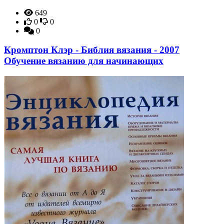
649
0
0
0
Кромптон Клэр - Библия вязания - 2007
Обучение вязанию для начинающих