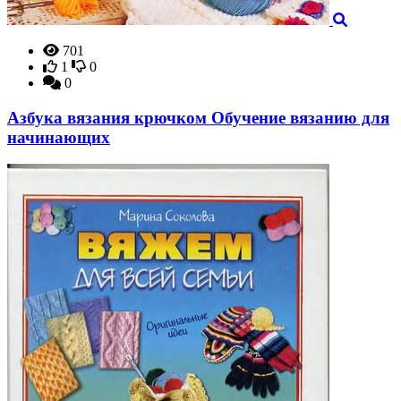
701
1
0
0
Азбука вязания крючком Обучение вязанию для
начинающих