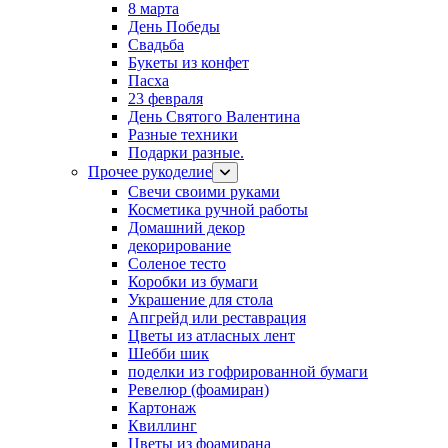
8 марта
День Победы
Свадьба
Букеты из конфет
Пасха
23 февраля
День Святого Валентина
Разные техники
Подарки разные.
Прочее рукоделие
Свечи своими руками
Косметика ручной работы
Домашний декор
декорирование
Соленое тесто
Коробки из бумаги
Украшение для стола
Апгрейд или реставрация
Цветы из атласных лент
Шебби шик
поделки из гофрированной бумаги
Ревелюр (фоамиран)
Картонаж
Квиллинг
Цветы из фоамирана