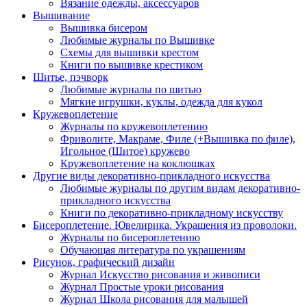
Вязание одежды, аксессуаров
Вышивание
Вышивка бисером
Любимые журналы по Вышивке
Схемы для вышивки крестом
Книги по вышивке крестиком
Шитье, пэчворк
Любимые журналы по шитью
Мягкие игрушки, куклы, одежда для кукол
Кружевоплетение
Журналы по кружевоплетению
Фриволите, Макраме, Филе (+Вышивка по филе),
Игольное (Шитое) кружево
Кружевоплетение на коклюшках
Другие виды декоративно-прикладного искусства
Любимые журналы по другим видам декоративно-
прикладного искусства
Книги по декоративно-прикладному искусству
Бисероплетение. Ювелирика. Украшения из проволоки.
Журналы по бисероплетению
Обучающая литература по украшениям
Рисунок, графический дизайн
Журнал Искусство рисования и живописи
Журнал Простые уроки рисования
Журнал Школа рисования для малышей