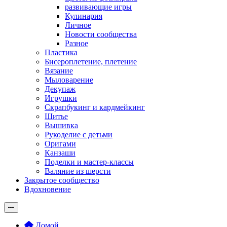
развивающие игры
Кулинария
Личное
Новости сообщества
Разное
Пластика
Бисероплетение, плетение
Вязание
Мыловарение
Декупаж
Игрушки
Скрапбукинг и кардмейкинг
Шитье
Вышивка
Рукоделие с детьми
Оригами
Канзаши
Поделки и мастер-классы
Валяние из шерсти
Закрытое сообщество
Вдохновение
Домой