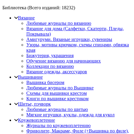
Библиотека (Всего изданий:
18232
)
Вязание
Любимые журналы по вязанию
Вязание для дома (Салфетки, Скатерти, Пледы,
Покрывала)
Амигуруми. Вязаные игрушки, сувениры
Узоры, мотивы крючком, схемы спицами, обвязка
края
Бижутерия, украшения
Обучение вязанию для начинающих
Коллекции по вязанию
Вязание одежды, аксессуаров
Вышивание
Вышивка бисером
Любимые журналы по Вышивке
Схемы для вышивки крестом
Книги по вышивке крестиком
Шитье, пэчворк
Любимые журналы по шитью
Мягкие игрушки, куклы, одежда для кукол
Кружевоплетение
Журналы по кружевоплетению
Фриволите, Макраме, Филе (+Вышивка по филе),