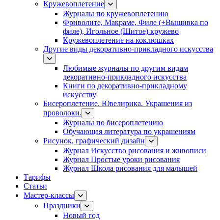
Кружевоплетение
Журналы по кружевоплетению
Фриволите, Макраме, Филе (+Вышивка по
филе), Игольное (Шитое) кружево
Кружевоплетение на коклюшках
Другие виды декоративно-прикладного искусства
Любимые журналы по другим видам
декоративно-прикладного искусства
Книги по декоративно-прикладному
искусству
Бисероплетение. Ювелирика. Украшения из
проволоки.
Журналы по бисероплетению
Обучающая литература по украшениям
Рисунок, графический дизайн
Журнал Искусство рисования и живописи
Журнал Простые уроки рисования
Журнал Школа рисования для малышей
Тарифы
Статьи
Мастер-классы
Праздники
Новый год