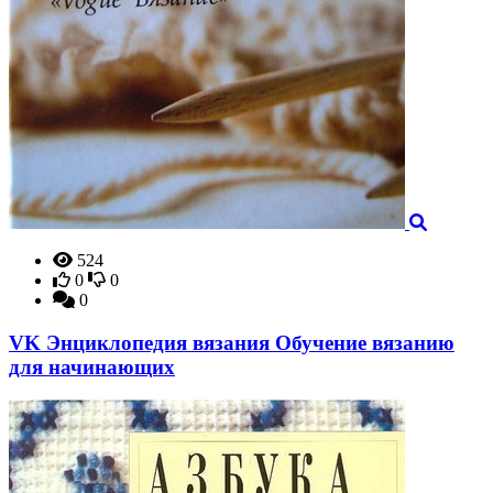
524
0
0
0
VK Энциклопедия вязания Обучение вязанию
для начинающих