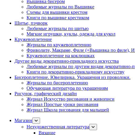
Вышивка бисером
Любимые журналы по Вышивке
Схемы для вышивки крестом
Книги по вышивке крестиком
Шитье, пэчворк
Любимые журналы по шитью
Мягкие игрушки, куклы, одежда для кукол
Кружевоплетение
Журналы по кружевоплетению
Фриволите, Макраме, Филе (+Вышивка по филе), И
Кружевоплетение на коклюшках
Другие виды декоративно-прикладного искусства
Любимые журналы по другим видам декоративно-п
Книги по декоративно-прикладному искусству
Бисероплетение. Ювелирика. Украшения из проволоки.
Журналы по бисероплетению
Обучающая литература по украшениям
Рисунок, графический дизайн
Журнал Искусство рисования и живописи
Журнал Простые уроки рисования
Журнал Школа рисования для малышей
Магазин
Нехудожественная литература
Вязание