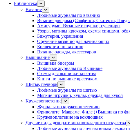
Библиотека
Вязание
Любимые журналы по вязанию
Вязание для дома (Салфетки, Скатерти, Плед
Амигуруми. Вязаные игрушки, сувениры
Узоры, мотивы крючком, схемы спицами, обвя
Бижутерия, украшения
Обучение вязанию для начинающих
Коллекции по вязанию
Вязание одежды, аксессуаров
Вышивание
Вышивка бисером
Любимые журналы по Вышивке
Схемы для вышивки крестом
Книги по вышивке крестиком
Шитье, пэчворк
Любимые журналы по шитью
Мягкие игрушки, куклы, одежда для кукол
Кружевоплетение
Журналы по кружевоплетению
Фриволите, Макраме, Филе (+Вышивка по фил
Кружевоплетение на коклюшках
Другие виды декоративно-прикладного искусства
Любимые журналы по другим видам декорати