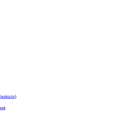
рывала)
рая