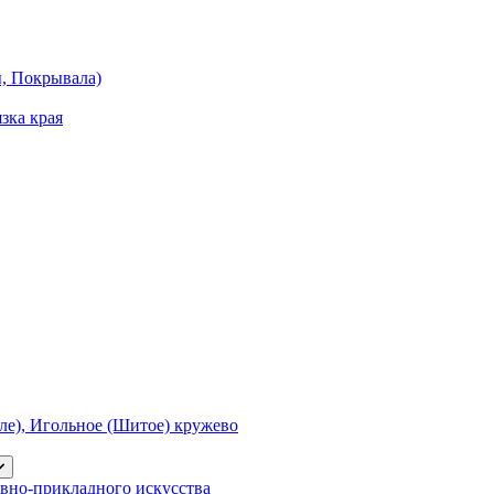
ы, Покрывала)
зка края
е), Игольное (Шитое) кружево
вно-прикладного искусства