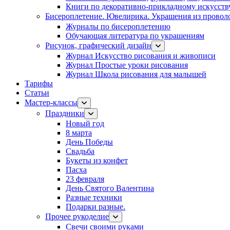
Книги по декоративно-прикладному искусств
Бисероплетение. Ювелирика. Украшения из провол
Журналы по бисероплетению
Обучающая литература по украшениям
Рисунок, графический дизайн
Журнал Искусство рисования и живописи
Журнал Простые уроки рисования
Журнал Школа рисования для малышей
Тарифы
Статьи
Мастер-классы
Праздники
Новый год
8 марта
День Победы
Свадьба
Букеты из конфет
Пасха
23 февраля
День Святого Валентина
Разные техники
Подарки разные.
Прочее рукоделие
Свечи своими руками