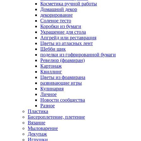
Косметика ручной работы
Домашний декор
декорирование
Соленое тесто
Коробки из бумаги
Украшение для стола
Апгрейд или реставрация
Цветы из атласных лент
Шебби шик
поделки из гофрированной бумаги
Ревелюр (фоамиран)
Картонаж
Квиллинг
Цветы из фоамирана
развивающие игры
Кулинария
Личное
Новости сообщества
Разное
Пластика
Бисероплетение, плетение
Вязание
Мыловарение
Декупаж
Игрушки