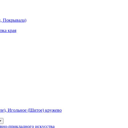
ы, Покрывала)
зка края
е), Игольное (Шитое) кружево
вно-прикладного искусства