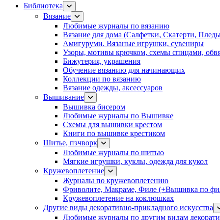
Библиотека
Вязание
Любимые журналы по вязанию
Вязание для дома (Салфетки, Скатерти, Плед
Амигуруми. Вязаные игрушки, сувениры
Узоры, мотивы крючком, схемы спицами, обвя
Бижутерия, украшения
Обучение вязанию для начинающих
Коллекции по вязанию
Вязание одежды, аксессуаров
Вышивание
Вышивка бисером
Любимые журналы по Вышивке
Схемы для вышивки крестом
Книги по вышивке крестиком
Шитье, пэчворк
Любимые журналы по шитью
Мягкие игрушки, куклы, одежда для кукол
Кружевоплетение
Журналы по кружевоплетению
Фриволите, Макраме, Филе (+Вышивка по фил
Кружевоплетение на коклюшках
Другие виды декоративно-прикладного искусства
Любимые журналы по другим видам декорати