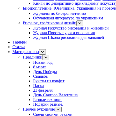
Книги по декоративно-прикладному искусств
Бисероплетение. Ювелирика. Украшения из провол
Журналы по бисероплетению
Обучающая литература по украшениям
Рисунок, графический дизайн
Журнал Искусство рисования и живописи
Журнал Простые уроки рисования
Журнал Школа рисования для малышей
Тарифы
Статьи
Мастер-классы
Праздники
Новый год
8 марта
День Победы
Свадьба
Букеты из конфет
Пасха
23 февраля
День Святого Валентина
Разные техники
Подарки разные.
Прочее рукоделие
Свечи своими руками