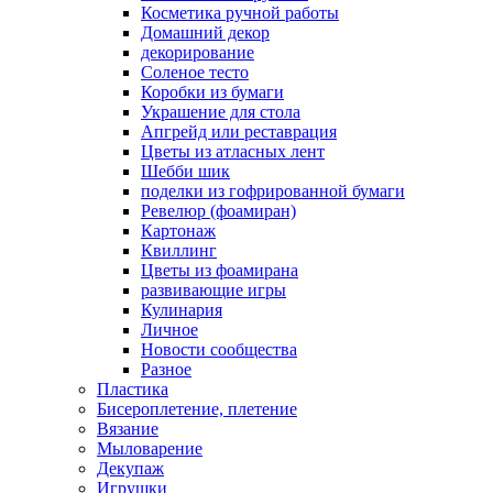
Косметика ручной работы
Домашний декор
декорирование
Соленое тесто
Коробки из бумаги
Украшение для стола
Апгрейд или реставрация
Цветы из атласных лент
Шебби шик
поделки из гофрированной бумаги
Ревелюр (фоамиран)
Картонаж
Квиллинг
Цветы из фоамирана
развивающие игры
Кулинария
Личное
Новости сообщества
Разное
Пластика
Бисероплетение, плетение
Вязание
Мыловарение
Декупаж
Игрушки