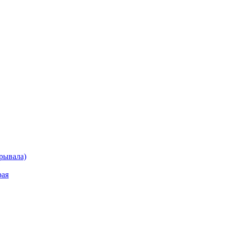
рывала)
рая