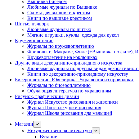
Вышивка бисером
Любимые журналы по Вышивке
Схемы для вышивки крестом
Книги по вышивке крестиком
Шитье, пэчворк
Любимые журналы по шитью
Мягкие игрушки, куклы, одежда для кукол
Кружевоплетение
Журналы по кружевоплетению
Фриволите, Макраме, Филе (+Вышивка по филе), И
Кружевоплетение на коклюшках
Другие виды декоративно-прикладного искусства
Любимые журналы по другим видам декоративно-п
Книги по декоративно-прикладному искусству
Бисероплетение. Ювелирика. Украшения из проволоки.
Журналы по бисероплетению
Обучающая литература по украшениям
Рисунок, графический дизайн
Журнал Искусство рисования и живописи
Журнал Простые уроки рисования
Журнал Школа рисования для малышей
Магазин
Нехудожественная литература
Вязание