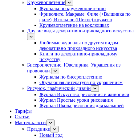
Кружевоплетение
Журналы по кружевоплетению
Фриволите, Макраме, Филе (+Вышивка по
филе), Игольное (Шитое) кружево
Кружевоплетение на коклюшках
Другие виды декоративно-прикладного искусства
Любимые журналы по другим видам
декоративно-прикладного искусства
Книги по декоративно-прикладному
искусству
Бисероплетение. Ювелирика. Украшения из
проволоки.
Журналы по бисероплетению
Обучающая литература по украшениям
Рисунок, графический дизайн
Журнал Искусство рисования и живописи
Журнал Простые уроки рисования
Журнал Школа рисования для малышей
Тарифы
Статьи
Мастер-классы
Праздники
Новый год