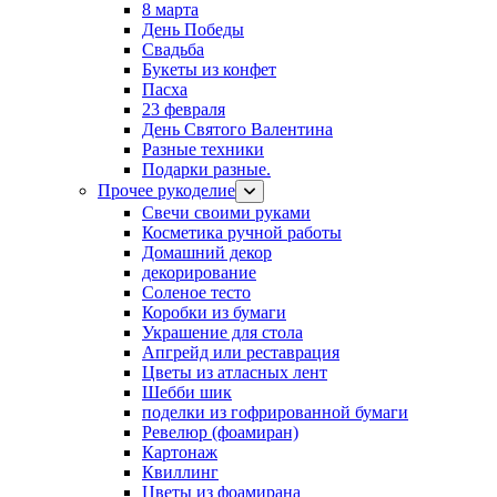
8 марта
День Победы
Свадьба
Букеты из конфет
Пасха
23 февраля
День Святого Валентина
Разные техники
Подарки разные.
Прочее рукоделие
Свечи своими руками
Косметика ручной работы
Домашний декор
декорирование
Соленое тесто
Коробки из бумаги
Украшение для стола
Апгрейд или реставрация
Цветы из атласных лент
Шебби шик
поделки из гофрированной бумаги
Ревелюр (фоамиран)
Картонаж
Квиллинг
Цветы из фоамирана