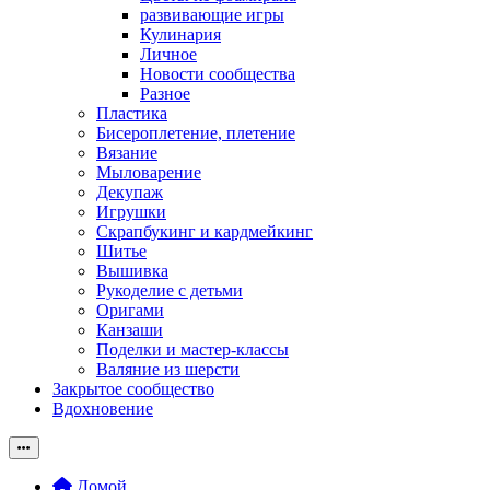
развивающие игры
Кулинария
Личное
Новости сообщества
Разное
Пластика
Бисероплетение, плетение
Вязание
Мыловарение
Декупаж
Игрушки
Скрапбукинг и кардмейкинг
Шитье
Вышивка
Рукоделие с детьми
Оригами
Канзаши
Поделки и мастер-классы
Валяние из шерсти
Закрытое сообщество
Вдохновение
Домой