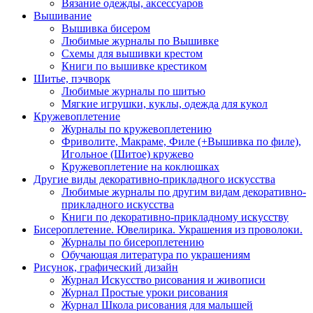
Вязание одежды, аксессуаров
Вышивание
Вышивка бисером
Любимые журналы по Вышивке
Схемы для вышивки крестом
Книги по вышивке крестиком
Шитье, пэчворк
Любимые журналы по шитью
Мягкие игрушки, куклы, одежда для кукол
Кружевоплетение
Журналы по кружевоплетению
Фриволите, Макраме, Филе (+Вышивка по филе),
Игольное (Шитое) кружево
Кружевоплетение на коклюшках
Другие виды декоративно-прикладного искусства
Любимые журналы по другим видам декоративно-
прикладного искусства
Книги по декоративно-прикладному искусству
Бисероплетение. Ювелирика. Украшения из проволоки.
Журналы по бисероплетению
Обучающая литература по украшениям
Рисунок, графический дизайн
Журнал Искусство рисования и живописи
Журнал Простые уроки рисования
Журнал Школа рисования для малышей