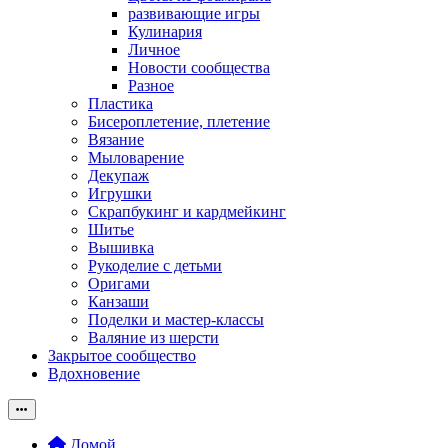
развивающие игры
Кулинария
Личное
Новости сообщества
Разное
Пластика
Бисероплетение, плетение
Вязание
Мыловарение
Декупаж
Игрушки
Скрапбукинг и кардмейкинг
Шитье
Вышивка
Рукоделие с детьми
Оригами
Канзаши
Поделки и мастер-классы
Валяние из шерсти
Закрытое сообщество
Вдохновение
Домой