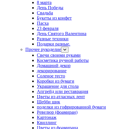
8 марта
День Победы
Свадьба
Букеты из конфет
Пасха
23 февраля
День Святого Валентина
Разные техники
Подарки разные.
Прочее рукоделие
Свечи своими руками
Косметика ручной работы
Домашний декор
декорирование
Соленое тесто
Коробки из бумаги
Украшение для стола
Апгрейд или реставрация
Цветы из атласных лент
Шебби шик
поделки из гофрированной бумаги
Ревелюр (фоамиран)
Картонаж
Квиллинг
Цветы из фоамирана