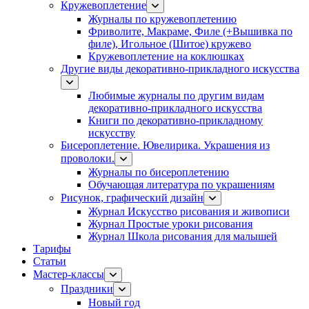
Кружевоплетение
Журналы по кружевоплетению
Фриволите, Макраме, Филе (+Вышивка по
филе), Игольное (Шитое) кружево
Кружевоплетение на коклюшках
Другие виды декоративно-прикладного искусства
Любимые журналы по другим видам
декоративно-прикладного искусства
Книги по декоративно-прикладному
искусству
Бисероплетение. Ювелирика. Украшения из
проволоки.
Журналы по бисероплетению
Обучающая литература по украшениям
Рисунок, графический дизайн
Журнал Искусство рисования и живописи
Журнал Простые уроки рисования
Журнал Школа рисования для малышей
Тарифы
Статьи
Мастер-классы
Праздники
Новый год