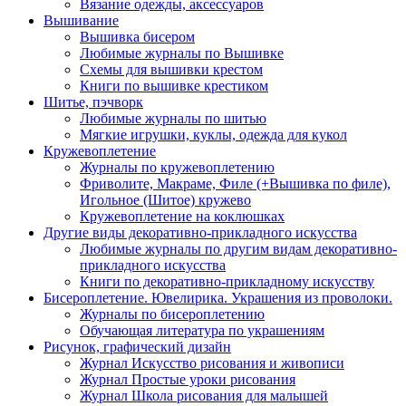
Вязание одежды, аксессуаров
Вышивание
Вышивка бисером
Любимые журналы по Вышивке
Схемы для вышивки крестом
Книги по вышивке крестиком
Шитье, пэчворк
Любимые журналы по шитью
Мягкие игрушки, куклы, одежда для кукол
Кружевоплетение
Журналы по кружевоплетению
Фриволите, Макраме, Филе (+Вышивка по филе),
Игольное (Шитое) кружево
Кружевоплетение на коклюшках
Другие виды декоративно-прикладного искусства
Любимые журналы по другим видам декоративно-
прикладного искусства
Книги по декоративно-прикладному искусству
Бисероплетение. Ювелирика. Украшения из проволоки.
Журналы по бисероплетению
Обучающая литература по украшениям
Рисунок, графический дизайн
Журнал Искусство рисования и живописи
Журнал Простые уроки рисования
Журнал Школа рисования для малышей