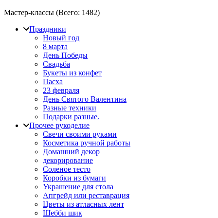
Мастер-классы (Всего:
1482
)
Праздники
Новый год
8 марта
День Победы
Свадьба
Букеты из конфет
Пасха
23 февраля
День Святого Валентина
Разные техники
Подарки разные.
Прочее рукоделие
Свечи своими руками
Косметика ручной работы
Домашний декор
декорирование
Соленое тесто
Коробки из бумаги
Украшение для стола
Апгрейд или реставрация
Цветы из атласных лент
Шебби шик