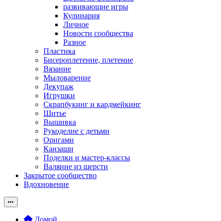
развивающие игры
Кулинария
Личное
Новости сообщества
Разное
Пластика
Бисероплетение, плетение
Вязание
Мыловарение
Декупаж
Игрушки
Скрапбукинг и кардмейкинг
Шитье
Вышивка
Рукоделие с детьми
Оригами
Канзаши
Поделки и мастер-классы
Валяние из шерсти
Закрытое сообщество
Вдохновение
Домой