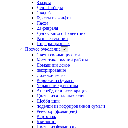
8 марта
День Победы
Свадьба
Букеты из конфет
Пасха
23 февраля
День Святого Валентина
Разные техники
Подарки разные.
Прочее рукоделие
Свечи своими руками
Косметика ручной работы
Домашний декор
декорирование
Соленое тесто
Коробки из бумаги
Украшение для стола
Апгрейд или реставрация
Цветы из атласных лент
Шебби шик
поделки из гофрированной бумаги
Ревелюр (фоамиран)
Картонаж
Квиллинг
Цветы из фоамирана