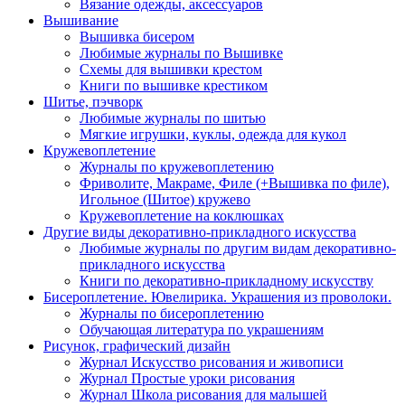
Вязание одежды, аксессуаров
Вышивание
Вышивка бисером
Любимые журналы по Вышивке
Схемы для вышивки крестом
Книги по вышивке крестиком
Шитье, пэчворк
Любимые журналы по шитью
Мягкие игрушки, куклы, одежда для кукол
Кружевоплетение
Журналы по кружевоплетению
Фриволите, Макраме, Филе (+Вышивка по филе),
Игольное (Шитое) кружево
Кружевоплетение на коклюшках
Другие виды декоративно-прикладного искусства
Любимые журналы по другим видам декоративно-
прикладного искусства
Книги по декоративно-прикладному искусству
Бисероплетение. Ювелирика. Украшения из проволоки.
Журналы по бисероплетению
Обучающая литература по украшениям
Рисунок, графический дизайн
Журнал Искусство рисования и живописи
Журнал Простые уроки рисования
Журнал Школа рисования для малышей