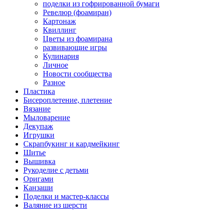
поделки из гофрированной бумаги
Ревелюр (фоамиран)
Картонаж
Квиллинг
Цветы из фоамирана
развивающие игры
Кулинария
Личное
Новости сообщества
Разное
Пластика
Бисероплетение, плетение
Вязание
Мыловарение
Декупаж
Игрушки
Скрапбукинг и кардмейкинг
Шитье
Вышивка
Рукоделие с детьми
Оригами
Канзаши
Поделки и мастер-классы
Валяние из шерсти