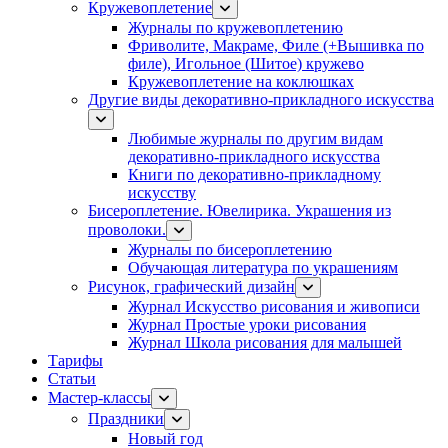
Кружевоплетение
Журналы по кружевоплетению
Фриволите, Макраме, Филе (+Вышивка по
филе), Игольное (Шитое) кружево
Кружевоплетение на коклюшках
Другие виды декоративно-прикладного искусства
Любимые журналы по другим видам
декоративно-прикладного искусства
Книги по декоративно-прикладному
искусству
Бисероплетение. Ювелирика. Украшения из
проволоки.
Журналы по бисероплетению
Обучающая литература по украшениям
Рисунок, графический дизайн
Журнал Искусство рисования и живописи
Журнал Простые уроки рисования
Журнал Школа рисования для малышей
Тарифы
Статьи
Мастер-классы
Праздники
Новый год