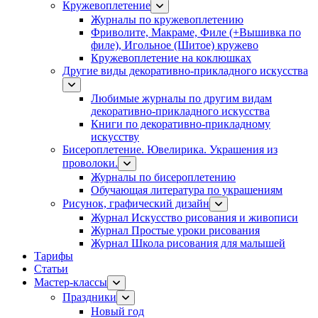
Кружевоплетение
Журналы по кружевоплетению
Фриволите, Макраме, Филе (+Вышивка по
филе), Игольное (Шитое) кружево
Кружевоплетение на коклюшках
Другие виды декоративно-прикладного искусства
Любимые журналы по другим видам
декоративно-прикладного искусства
Книги по декоративно-прикладному
искусству
Бисероплетение. Ювелирика. Украшения из
проволоки.
Журналы по бисероплетению
Обучающая литература по украшениям
Рисунок, графический дизайн
Журнал Искусство рисования и живописи
Журнал Простые уроки рисования
Журнал Школа рисования для малышей
Тарифы
Статьи
Мастер-классы
Праздники
Новый год