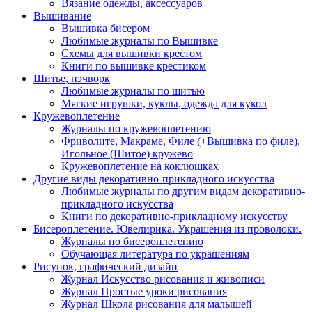
Вязание одежды, аксессуаров
Вышивание
Вышивка бисером
Любимые журналы по Вышивке
Схемы для вышивки крестом
Книги по вышивке крестиком
Шитье, пэчворк
Любимые журналы по шитью
Мягкие игрушки, куклы, одежда для кукол
Кружевоплетение
Журналы по кружевоплетению
Фриволите, Макраме, Филе (+Вышивка по филе),
Игольное (Шитое) кружево
Кружевоплетение на коклюшках
Другие виды декоративно-прикладного искусства
Любимые журналы по другим видам декоративно-
прикладного искусства
Книги по декоративно-прикладному искусству
Бисероплетение. Ювелирика. Украшения из проволоки.
Журналы по бисероплетению
Обучающая литература по украшениям
Рисунок, графический дизайн
Журнал Искусство рисования и живописи
Журнал Простые уроки рисования
Журнал Школа рисования для малышей