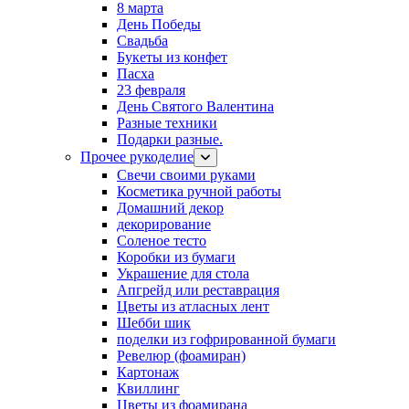
8 марта
День Победы
Свадьба
Букеты из конфет
Пасха
23 февраля
День Святого Валентина
Разные техники
Подарки разные.
Прочее рукоделие
Свечи своими руками
Косметика ручной работы
Домашний декор
декорирование
Соленое тесто
Коробки из бумаги
Украшение для стола
Апгрейд или реставрация
Цветы из атласных лент
Шебби шик
поделки из гофрированной бумаги
Ревелюр (фоамиран)
Картонаж
Квиллинг
Цветы из фоамирана