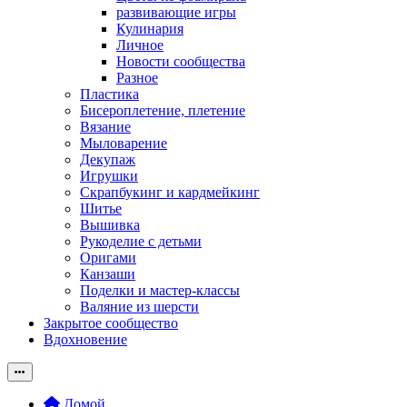
развивающие игры
Кулинария
Личное
Новости сообщества
Разное
Пластика
Бисероплетение, плетение
Вязание
Мыловарение
Декупаж
Игрушки
Скрапбукинг и кардмейкинг
Шитье
Вышивка
Рукоделие с детьми
Оригами
Канзаши
Поделки и мастер-классы
Валяние из шерсти
Закрытое сообщество
Вдохновение
Домой