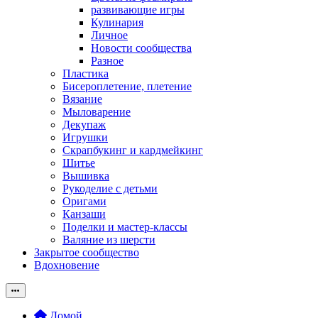
развивающие игры
Кулинария
Личное
Новости сообщества
Разное
Пластика
Бисероплетение, плетение
Вязание
Мыловарение
Декупаж
Игрушки
Скрапбукинг и кардмейкинг
Шитье
Вышивка
Рукоделие с детьми
Оригами
Канзаши
Поделки и мастер-классы
Валяние из шерсти
Закрытое сообщество
Вдохновение
Домой