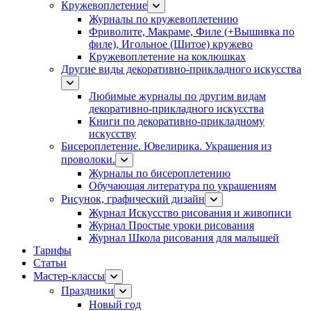
Кружевоплетение
Журналы по кружевоплетению
Фриволите, Макраме, Филе (+Вышивка по
филе), Игольное (Шитое) кружево
Кружевоплетение на коклюшках
Другие виды декоративно-прикладного искусства
Любимые журналы по другим видам
декоративно-прикладного искусства
Книги по декоративно-прикладному
искусству
Бисероплетение. Ювелирика. Украшения из
проволоки.
Журналы по бисероплетению
Обучающая литература по украшениям
Рисунок, графический дизайн
Журнал Искусство рисования и живописи
Журнал Простые уроки рисования
Журнал Школа рисования для малышей
Тарифы
Статьи
Мастер-классы
Праздники
Новый год