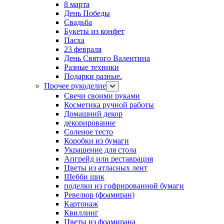
8 марта
День Победы
Свадьба
Букеты из конфет
Пасха
23 февраля
День Святого Валентина
Разные техники
Подарки разные.
Прочее рукоделие
Свечи своими руками
Косметика ручной работы
Домашний декор
декорирование
Соленое тесто
Коробки из бумаги
Украшение для стола
Апгрейд или реставрация
Цветы из атласных лент
Шебби шик
поделки из гофрированной бумаги
Ревелюр (фоамиран)
Картонаж
Квиллинг
Цветы из фоамирана