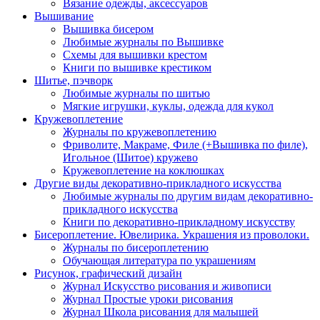
Вязание одежды, аксессуаров
Вышивание
Вышивка бисером
Любимые журналы по Вышивке
Схемы для вышивки крестом
Книги по вышивке крестиком
Шитье, пэчворк
Любимые журналы по шитью
Мягкие игрушки, куклы, одежда для кукол
Кружевоплетение
Журналы по кружевоплетению
Фриволите, Макраме, Филе (+Вышивка по филе),
Игольное (Шитое) кружево
Кружевоплетение на коклюшках
Другие виды декоративно-прикладного искусства
Любимые журналы по другим видам декоративно-
прикладного искусства
Книги по декоративно-прикладному искусству
Бисероплетение. Ювелирика. Украшения из проволоки.
Журналы по бисероплетению
Обучающая литература по украшениям
Рисунок, графический дизайн
Журнал Искусство рисования и живописи
Журнал Простые уроки рисования
Журнал Школа рисования для малышей