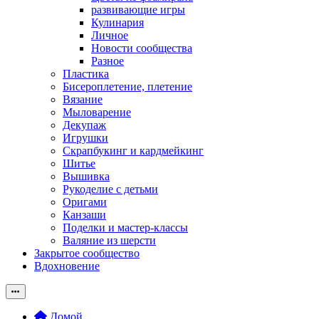
развивающие игры
Кулинария
Личное
Новости сообщества
Разное
Пластика
Бисероплетение, плетение
Вязание
Мыловарение
Декупаж
Игрушки
Скрапбукинг и кардмейкинг
Шитье
Вышивка
Рукоделие с детьми
Оригами
Канзаши
Поделки и мастер-классы
Валяние из шерсти
Закрытое сообщество
Вдохновение
Домой