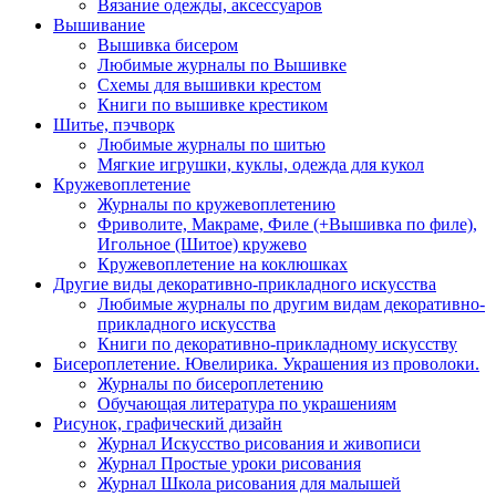
Вязание одежды, аксессуаров
Вышивание
Вышивка бисером
Любимые журналы по Вышивке
Схемы для вышивки крестом
Книги по вышивке крестиком
Шитье, пэчворк
Любимые журналы по шитью
Мягкие игрушки, куклы, одежда для кукол
Кружевоплетение
Журналы по кружевоплетению
Фриволите, Макраме, Филе (+Вышивка по филе),
Игольное (Шитое) кружево
Кружевоплетение на коклюшках
Другие виды декоративно-прикладного искусства
Любимые журналы по другим видам декоративно-
прикладного искусства
Книги по декоративно-прикладному искусству
Бисероплетение. Ювелирика. Украшения из проволоки.
Журналы по бисероплетению
Обучающая литература по украшениям
Рисунок, графический дизайн
Журнал Искусство рисования и живописи
Журнал Простые уроки рисования
Журнал Школа рисования для малышей