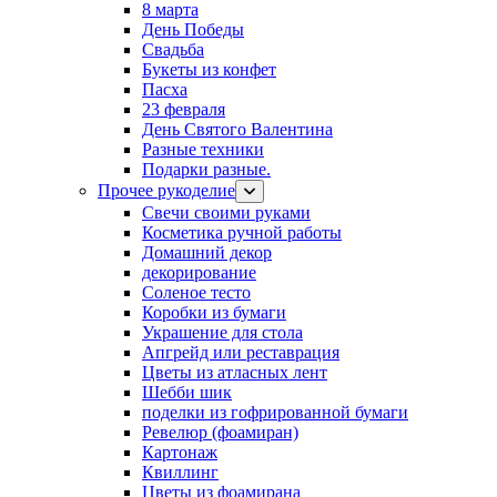
8 марта
День Победы
Свадьба
Букеты из конфет
Пасха
23 февраля
День Святого Валентина
Разные техники
Подарки разные.
Прочее рукоделие
Свечи своими руками
Косметика ручной работы
Домашний декор
декорирование
Соленое тесто
Коробки из бумаги
Украшение для стола
Апгрейд или реставрация
Цветы из атласных лент
Шебби шик
поделки из гофрированной бумаги
Ревелюр (фоамиран)
Картонаж
Квиллинг
Цветы из фоамирана