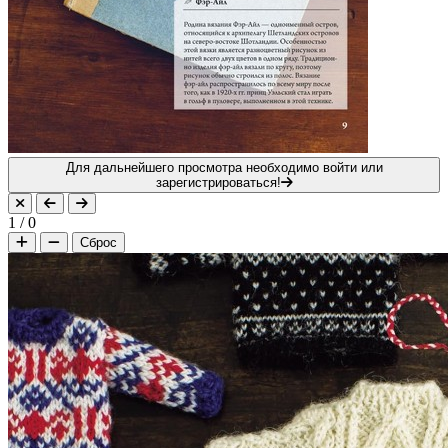
Для дальнейшего просмотра необходимо войти или
зарегистрироваться!
1
/
0
Сброс