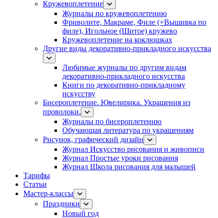
Кружевоплетение
Журналы по кружевоплетению
Фриволите, Макраме, Филе (+Вышивка по
филе), Игольное (Шитое) кружево
Кружевоплетение на коклюшках
Другие виды декоративно-прикладного искусства
Любимые журналы по другим видам
декоративно-прикладного искусства
Книги по декоративно-прикладному
искусству
Бисероплетение. Ювелирика. Украшения из
проволоки.
Журналы по бисероплетению
Обучающая литература по украшениям
Рисунок, графический дизайн
Журнал Искусство рисования и живописи
Журнал Простые уроки рисования
Журнал Школа рисования для малышей
Тарифы
Статьи
Мастер-классы
Праздники
Новый год