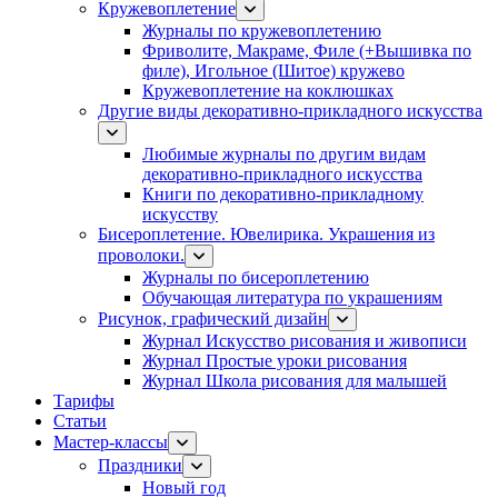
Кружевоплетение
Журналы по кружевоплетению
Фриволите, Макраме, Филе (+Вышивка по
филе), Игольное (Шитое) кружево
Кружевоплетение на коклюшках
Другие виды декоративно-прикладного искусства
Любимые журналы по другим видам
декоративно-прикладного искусства
Книги по декоративно-прикладному
искусству
Бисероплетение. Ювелирика. Украшения из
проволоки.
Журналы по бисероплетению
Обучающая литература по украшениям
Рисунок, графический дизайн
Журнал Искусство рисования и живописи
Журнал Простые уроки рисования
Журнал Школа рисования для малышей
Тарифы
Статьи
Мастер-классы
Праздники
Новый год