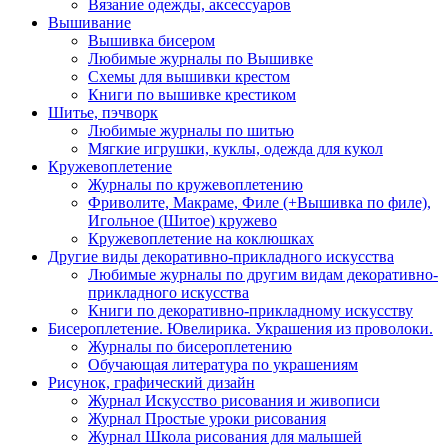
Вязание одежды, аксессуаров
Вышивание
Вышивка бисером
Любимые журналы по Вышивке
Схемы для вышивки крестом
Книги по вышивке крестиком
Шитье, пэчворк
Любимые журналы по шитью
Мягкие игрушки, куклы, одежда для кукол
Кружевоплетение
Журналы по кружевоплетению
Фриволите, Макраме, Филе (+Вышивка по филе),
Игольное (Шитое) кружево
Кружевоплетение на коклюшках
Другие виды декоративно-прикладного искусства
Любимые журналы по другим видам декоративно-
прикладного искусства
Книги по декоративно-прикладному искусству
Бисероплетение. Ювелирика. Украшения из проволоки.
Журналы по бисероплетению
Обучающая литература по украшениям
Рисунок, графический дизайн
Журнал Искусство рисования и живописи
Журнал Простые уроки рисования
Журнал Школа рисования для малышей