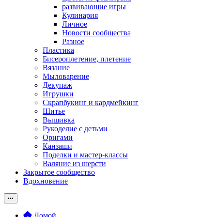
развивающие игры
Кулинария
Личное
Новости сообщества
Разное
Пластика
Бисероплетение, плетение
Вязание
Мыловарение
Декупаж
Игрушки
Скрапбукинг и кардмейкинг
Шитье
Вышивка
Рукоделие с детьми
Оригами
Канзаши
Поделки и мастер-классы
Валяние из шерсти
Закрытое сообщество
Вдохновение
Домой