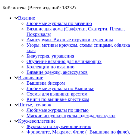
Библиотека (Всего изданий:
18232
)
Вязание
Любимые журналы по вязанию
Вязание для дома (Салфетки, Скатерти, Пледы,
Покрывала)
Амигуруми. Вязаные игрушки, сувениры
Узоры, мотивы крючком, схемы спицами, обвязка
края
Бижутерия, украшения
Обучение вязанию для начинающих
Коллекции по вязанию
Вязание одежды, аксессуаров
Вышивание
Вышивка бисером
Любимые журналы по Вышивке
Схемы для вышивки крестом
Книги по вышивке крестиком
Шитье, пэчворк
Любимые журналы по шитью
Мягкие игрушки, куклы, одежда для кукол
Кружевоплетение
Журналы по кружевоплетению
Фриволите, Макраме, Филе (+Вышивка по филе),