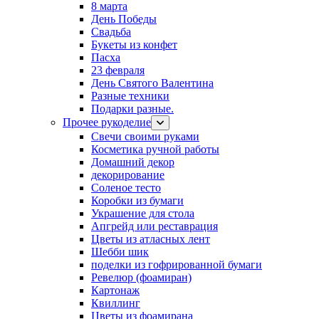
8 марта
День Победы
Свадьба
Букеты из конфет
Пасха
23 февраля
День Святого Валентина
Разные техники
Подарки разные.
Прочее рукоделие
Свечи своими руками
Косметика ручной работы
Домашний декор
декорирование
Соленое тесто
Коробки из бумаги
Украшение для стола
Апгрейд или реставрация
Цветы из атласных лент
Шебби шик
поделки из гофрированной бумаги
Ревелюр (фоамиран)
Картонаж
Квиллинг
Цветы из фоамирана