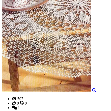
507
0
0
1