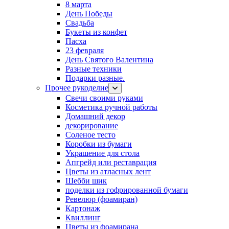
8 марта
День Победы
Свадьба
Букеты из конфет
Пасха
23 февраля
День Святого Валентина
Разные техники
Подарки разные.
Прочее рукоделие
Свечи своими руками
Косметика ручной работы
Домашний декор
декорирование
Соленое тесто
Коробки из бумаги
Украшение для стола
Апгрейд или реставрация
Цветы из атласных лент
Шебби шик
поделки из гофрированной бумаги
Ревелюр (фоамиран)
Картонаж
Квиллинг
Цветы из фоамирана