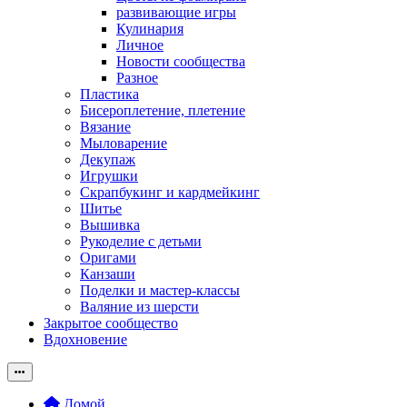
развивающие игры
Кулинария
Личное
Новости сообщества
Разное
Пластика
Бисероплетение, плетение
Вязание
Мыловарение
Декупаж
Игрушки
Скрапбукинг и кардмейкинг
Шитье
Вышивка
Рукоделие с детьми
Оригами
Канзаши
Поделки и мастер-классы
Валяние из шерсти
Закрытое сообщество
Вдохновение
Домой