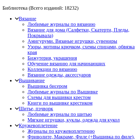
Библиотека (Всего изданий:
18232
)
Вязание
Любимые журналы по вязанию
Вязание для дома (Салфетки, Скатерти, Пледы,
Покрывала)
Амигуруми. Вязаные игрушки, сувениры
Узоры, мотивы крючком, схемы спицами, обвязка
края
Бижутерия, украшения
Обучение вязанию для начинающих
Коллекции по вязанию
Вязание одежды, аксессуаров
Вышивание
Вышивка бисером
Любимые журналы по Вышивке
Схемы для вышивки крестом
Книги по вышивке крестиком
Шитье, пэчворк
Любимые журналы по шитью
Мягкие игрушки, куклы, одежда для кукол
Кружевоплетение
Журналы по кружевоплетению
Фриволите, Макраме, Филе (+Вышивка по филе),