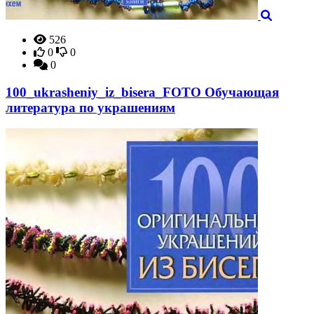
526
0
0
0
100_ukrasheniy_iz_bisera_FOTO Обучающая
литература по украшениям