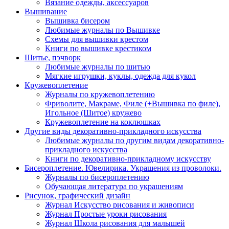
Вязание одежды, аксессуаров
Вышивание
Вышивка бисером
Любимые журналы по Вышивке
Схемы для вышивки крестом
Книги по вышивке крестиком
Шитье, пэчворк
Любимые журналы по шитью
Мягкие игрушки, куклы, одежда для кукол
Кружевоплетение
Журналы по кружевоплетению
Фриволите, Макраме, Филе (+Вышивка по филе),
Игольное (Шитое) кружево
Кружевоплетение на коклюшках
Другие виды декоративно-прикладного искусства
Любимые журналы по другим видам декоративно-
прикладного искусства
Книги по декоративно-прикладному искусству
Бисероплетение. Ювелирика. Украшения из проволоки.
Журналы по бисероплетению
Обучающая литература по украшениям
Рисунок, графический дизайн
Журнал Искусство рисования и живописи
Журнал Простые уроки рисования
Журнал Школа рисования для малышей