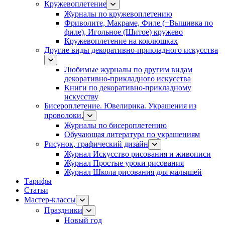
Кружевоплетение
Журналы по кружевоплетению
Фриволите, Макраме, Филе (+Вышивка по
филе), Игольное (Шитое) кружево
Кружевоплетение на коклюшках
Другие виды декоративно-прикладного искусства
Любимые журналы по другим видам
декоративно-прикладного искусства
Книги по декоративно-прикладному
искусству
Бисероплетение. Ювелирика. Украшения из
проволоки.
Журналы по бисероплетению
Обучающая литература по украшениям
Рисунок, графический дизайн
Журнал Искусство рисования и живописи
Журнал Простые уроки рисования
Журнал Школа рисования для малышей
Тарифы
Статьи
Мастер-классы
Праздники
Новый год