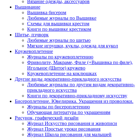
Вязание одежды, аксессуаров
Вышивание
Вышивка бисером
Любимые журналы по Вышивке
Схемы для вышивки крестом
Книги по вышивке крестиком
Шитье, пэчворк
Любимые журналы по шитью
Мягкие игрушки, куклы, одежда для кукол
Кружевоплетение
Журналы по кружевоплетению
Фриволите, Макраме, Филе (+Вышивка по филе),
Игольное (Шитое) кружево
Кружевоплетение на коклюшках
Другие виды декоративно-прикладного искусства
Любимые журналы по другим видам декоративно-
прикладного искусства
Книги по декоративно-прикладному искусству
Бисероплетение. Ювелирика. Украшения из проволоки.
Журналы по бисероплетению
Обучающая литература по украшениям
Рисунок, графический дизайн
Журнал Искусство рисования и живописи
Журнал Простые уроки рисования
Журнал Школа рисования для малышей