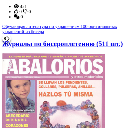
421
0
0
0
Обучающая литература по украшениям 100 оригин
украшений из бисера
Журналы по бисероплетению
(511 шт.)
7
Журналы 
украшени