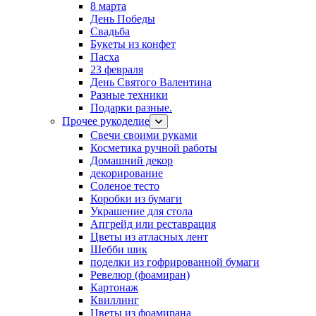
8 марта
День Победы
Свадьба
Букеты из конфет
Пасха
23 февраля
День Святого Валентина
Разные техники
Подарки разные.
Прочее рукоделие
Свечи своими руками
Косметика ручной работы
Домашний декор
декорирование
Соленое тесто
Коробки из бумаги
Украшение для стола
Апгрейд или реставрация
Цветы из атласных лент
Шебби шик
поделки из гофрированной бумаги
Ревелюр (фоамиран)
Картонаж
Квиллинг
Цветы из фоамирана