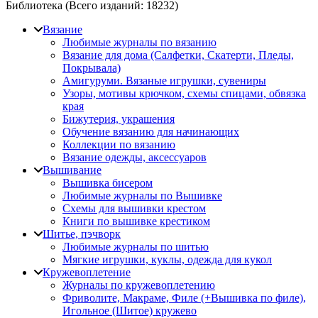
Библиотека (Всего изданий:
18232
)
Вязание
Любимые журналы по вязанию
Вязание для дома (Салфетки, Скатерти, Пледы,
Покрывала)
Амигуруми. Вязаные игрушки, сувениры
Узоры, мотивы крючком, схемы спицами, обвязка
края
Бижутерия, украшения
Обучение вязанию для начинающих
Коллекции по вязанию
Вязание одежды, аксессуаров
Вышивание
Вышивка бисером
Любимые журналы по Вышивке
Схемы для вышивки крестом
Книги по вышивке крестиком
Шитье, пэчворк
Любимые журналы по шитью
Мягкие игрушки, куклы, одежда для кукол
Кружевоплетение
Журналы по кружевоплетению
Фриволите, Макраме, Филе (+Вышивка по филе),
Игольное (Шитое) кружево