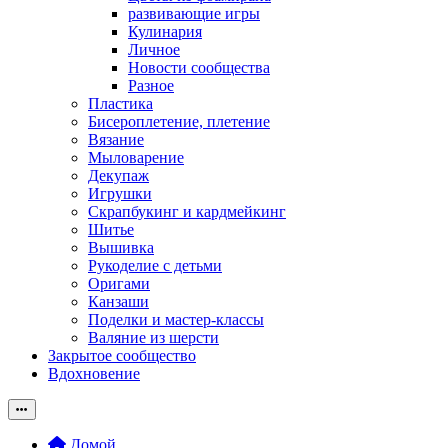
развивающие игры
Кулинария
Личное
Новости сообщества
Разное
Пластика
Бисероплетение, плетение
Вязание
Мыловарение
Декупаж
Игрушки
Скрапбукинг и кардмейкинг
Шитье
Вышивка
Рукоделие с детьми
Оригами
Канзаши
Поделки и мастер-классы
Валяние из шерсти
Закрытое сообщество
Вдохновение
Домой