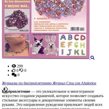
99
0
0
о бисероплетению Журнал Crea con Abalorios
Бисероплетение
— это увлекательное и многогранное
искусство создания украшений, которое позволяет создавать
стильные аксессуары и декоративные элементы своими
руками. Это направление рукоделия привлекает людей всех
возрастов благодаря возможности самовыражения и