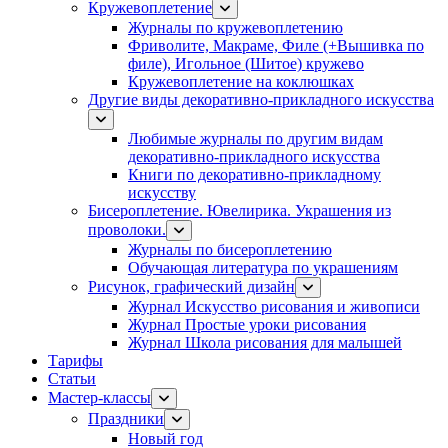
Кружевоплетение
Журналы по кружевоплетению
Фриволите, Макраме, Филе (+Вышивка по
филе), Игольное (Шитое) кружево
Кружевоплетение на коклюшках
Другие виды декоративно-прикладного искусства
Любимые журналы по другим видам
декоративно-прикладного искусства
Книги по декоративно-прикладному
искусству
Бисероплетение. Ювелирика. Украшения из
проволоки.
Журналы по бисероплетению
Обучающая литература по украшениям
Рисунок, графический дизайн
Журнал Искусство рисования и живописи
Журнал Простые уроки рисования
Журнал Школа рисования для малышей
Тарифы
Статьи
Мастер-классы
Праздники
Новый год