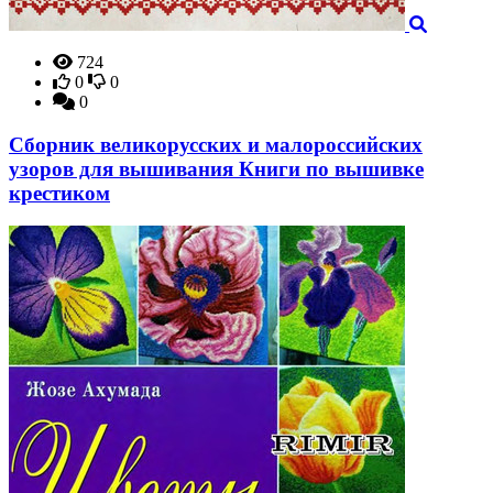
724
0
0
0
Сборник великорусских и малороссийских
узоров для вышивания Книги по вышивке
крестиком