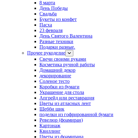
8 марта
День Победы
Свадьба
Букеты из конфет
Пасха
23 февраля
День Святого Валентина
Разные техники
Подарки разные.
Прочее рукоделие
Свечи своими руками
Косметика ручной работы
Домашний декор
декорирование
Соленое тесто
Коробки из бумаги
Украшение для стола
Апгрейд или реставрация
Цветы из атласных лент
Шебби шик
поделки из гофрированной бумаги
Ревелюр (фоамиран)
Картонаж
Квиллинг
Цветы из фоамирана