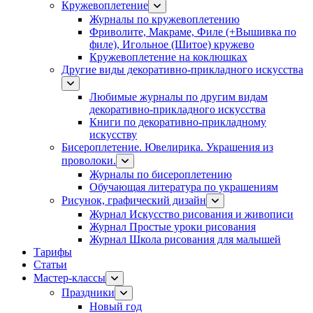
Кружевоплетение
Журналы по кружевоплетению
Фриволите, Макраме, Филе (+Вышивка по
филе), Игольное (Шитое) кружево
Кружевоплетение на коклюшках
Другие виды декоративно-прикладного искусства
Любимые журналы по другим видам
декоративно-прикладного искусства
Книги по декоративно-прикладному
искусству
Бисероплетение. Ювелирика. Украшения из
проволоки.
Журналы по бисероплетению
Обучающая литература по украшениям
Рисунок, графический дизайн
Журнал Искусство рисования и живописи
Журнал Простые уроки рисования
Журнал Школа рисования для малышей
Тарифы
Статьи
Мастер-классы
Праздники
Новый год