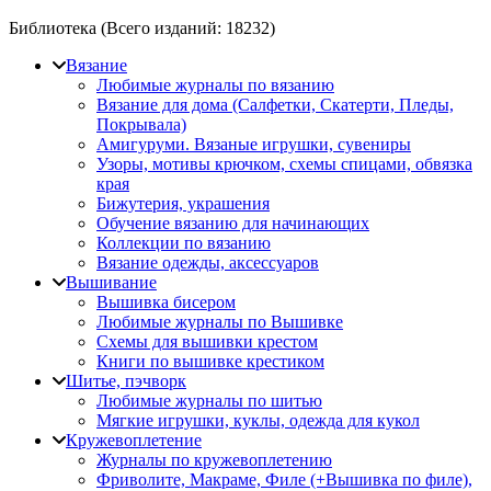
Библиотека (Всего изданий:
18232
)
Вязание
Любимые журналы по вязанию
Вязание для дома (Салфетки, Скатерти, Пледы,
Покрывала)
Амигуруми. Вязаные игрушки, сувениры
Узоры, мотивы крючком, схемы спицами, обвязка
края
Бижутерия, украшения
Обучение вязанию для начинающих
Коллекции по вязанию
Вязание одежды, аксессуаров
Вышивание
Вышивка бисером
Любимые журналы по Вышивке
Схемы для вышивки крестом
Книги по вышивке крестиком
Шитье, пэчворк
Любимые журналы по шитью
Мягкие игрушки, куклы, одежда для кукол
Кружевоплетение
Журналы по кружевоплетению
Фриволите, Макраме, Филе (+Вышивка по филе),