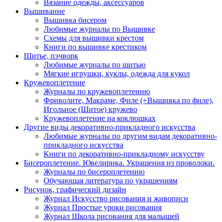
Вязание одежды, аксессуаров
Вышивание
Вышивка бисером
Любимые журналы по Вышивке
Схемы для вышивки крестом
Книги по вышивке крестиком
Шитье, пэчворк
Любимые журналы по шитью
Мягкие игрушки, куклы, одежда для кукол
Кружевоплетение
Журналы по кружевоплетению
Фриволите, Макраме, Филе (+Вышивка по филе),
Игольное (Шитое) кружево
Кружевоплетение на коклюшках
Другие виды декоративно-прикладного искусства
Любимые журналы по другим видам декоративно-
прикладного искусства
Книги по декоративно-прикладному искусству
Бисероплетение. Ювелирика. Украшения из проволоки.
Журналы по бисероплетению
Обучающая литература по украшениям
Рисунок, графический дизайн
Журнал Искусство рисования и живописи
Журнал Простые уроки рисования
Журнал Школа рисования для малышей