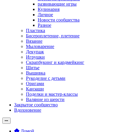
развивающие игры
Кулинария
Личное
Новости сообщества
Разное
Пластика
Бисероплетение, плетение
Вязание
Мыловарение
Декупаж
Игрушки
Скрапбукинг и кардмейкинг
Шитье
Вышивка
Рукоделие с детьми
Оригами
Канзаши
Поделки и мастер-классы
Валяние из шерсти
Закрытое сообщество
Вдохновение
Домой