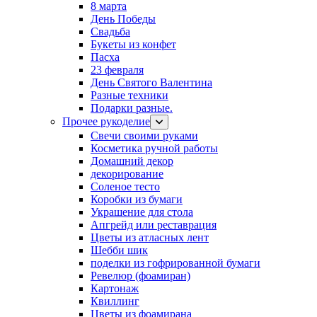
8 марта
День Победы
Свадьба
Букеты из конфет
Пасха
23 февраля
День Святого Валентина
Разные техники
Подарки разные.
Прочее рукоделие
Свечи своими руками
Косметика ручной работы
Домашний декор
декорирование
Соленое тесто
Коробки из бумаги
Украшение для стола
Апгрейд или реставрация
Цветы из атласных лент
Шебби шик
поделки из гофрированной бумаги
Ревелюр (фоамиран)
Картонаж
Квиллинг
Цветы из фоамирана