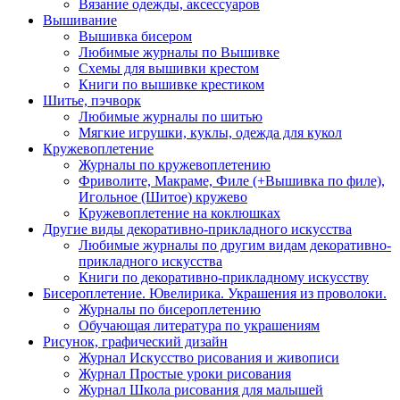
Вязание одежды, аксессуаров
Вышивание
Вышивка бисером
Любимые журналы по Вышивке
Схемы для вышивки крестом
Книги по вышивке крестиком
Шитье, пэчворк
Любимые журналы по шитью
Мягкие игрушки, куклы, одежда для кукол
Кружевоплетение
Журналы по кружевоплетению
Фриволите, Макраме, Филе (+Вышивка по филе),
Игольное (Шитое) кружево
Кружевоплетение на коклюшках
Другие виды декоративно-прикладного искусства
Любимые журналы по другим видам декоративно-
прикладного искусства
Книги по декоративно-прикладному искусству
Бисероплетение. Ювелирика. Украшения из проволоки.
Журналы по бисероплетению
Обучающая литература по украшениям
Рисунок, графический дизайн
Журнал Искусство рисования и живописи
Журнал Простые уроки рисования
Журнал Школа рисования для малышей