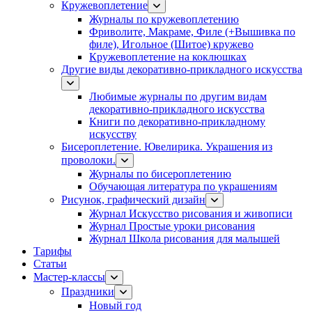
Кружевоплетение
Журналы по кружевоплетению
Фриволите, Макраме, Филе (+Вышивка по
филе), Игольное (Шитое) кружево
Кружевоплетение на коклюшках
Другие виды декоративно-прикладного искусства
Любимые журналы по другим видам
декоративно-прикладного искусства
Книги по декоративно-прикладному
искусству
Бисероплетение. Ювелирика. Украшения из
проволоки.
Журналы по бисероплетению
Обучающая литература по украшениям
Рисунок, графический дизайн
Журнал Искусство рисования и живописи
Журнал Простые уроки рисования
Журнал Школа рисования для малышей
Тарифы
Статьи
Мастер-классы
Праздники
Новый год