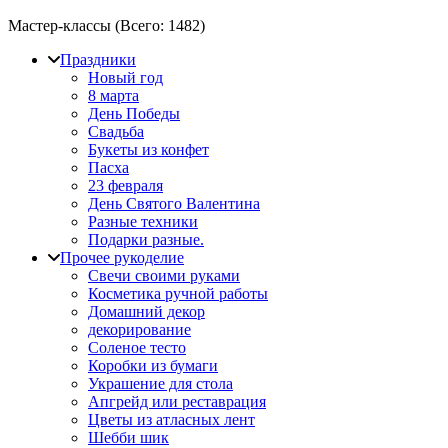
Мастер-классы (Всего:
1482
)
Праздники
Новый год
8 марта
День Победы
Свадьба
Букеты из конфет
Пасха
23 февраля
День Святого Валентина
Разные техники
Подарки разные.
Прочее рукоделие
Свечи своими руками
Косметика ручной работы
Домашний декор
декорирование
Соленое тесто
Коробки из бумаги
Украшение для стола
Апгрейд или реставрация
Цветы из атласных лент
Шебби шик