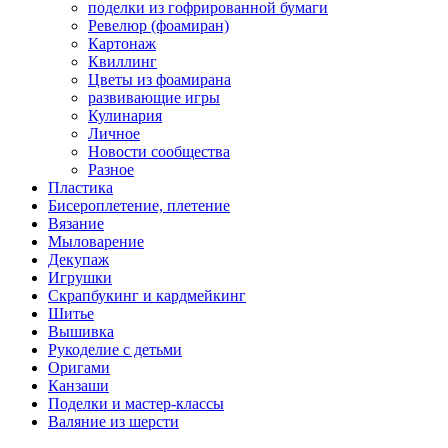
поделки из гофрированной бумаги
Ревелюр (фоамиран)
Картонаж
Квиллинг
Цветы из фоамирана
развивающие игры
Кулинария
Личное
Новости сообщества
Разное
Пластика
Бисероплетение, плетение
Вязание
Мыловарение
Декупаж
Игрушки
Скрапбукинг и кардмейкинг
Шитье
Вышивка
Рукоделие с детьми
Оригами
Канзаши
Поделки и мастер-классы
Валяние из шерсти