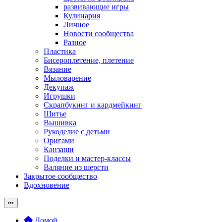
развивающие игры
Кулинария
Личное
Новости сообщества
Разное
Пластика
Бисероплетение, плетение
Вязание
Мыловарение
Декупаж
Игрушки
Скрапбукинг и кардмейкинг
Шитье
Вышивка
Рукоделие с детьми
Оригами
Канзаши
Поделки и мастер-классы
Валяние из шерсти
Закрытое сообщество
Вдохновение
Домой