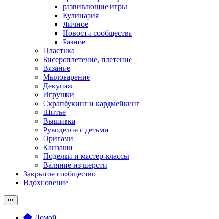
развивающие игры
Кулинария
Личное
Новости сообщества
Разное
Пластика
Бисероплетение, плетение
Вязание
Мыловарение
Декупаж
Игрушки
Скрапбукинг и кардмейкинг
Шитье
Вышивка
Рукоделие с детьми
Оригами
Канзаши
Поделки и мастер-классы
Валяние из шерсти
Закрытое сообщество
Вдохновение
Домой