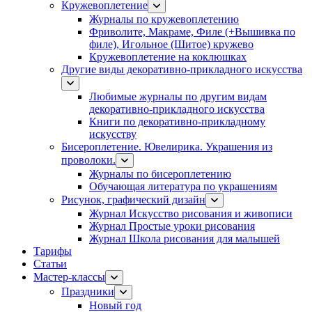
Кружевоплетение
Журналы по кружевоплетению
Фриволите, Макраме, Филе (+Вышивка по
филе), Игольное (Шитое) кружево
Кружевоплетение на коклюшках
Другие виды декоративно-прикладного искусства
Любимые журналы по другим видам
декоративно-прикладного искусства
Книги по декоративно-прикладному
искусству
Бисероплетение. Ювелирика. Украшения из
проволоки.
Журналы по бисероплетению
Обучающая литература по украшениям
Рисунок, графический дизайн
Журнал Искусство рисования и живописи
Журнал Простые уроки рисования
Журнал Школа рисования для малышей
Тарифы
Статьи
Мастер-классы
Праздники
Новый год