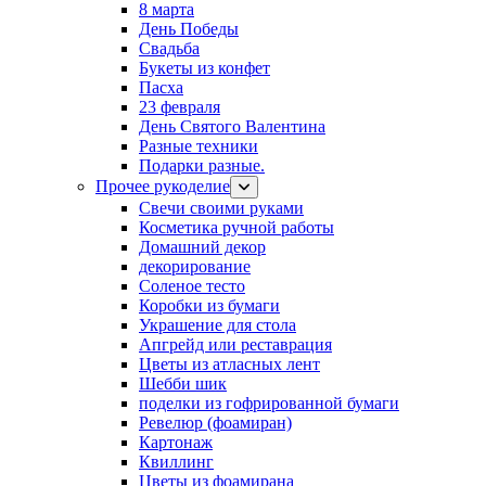
8 марта
День Победы
Свадьба
Букеты из конфет
Пасха
23 февраля
День Святого Валентина
Разные техники
Подарки разные.
Прочее рукоделие
Свечи своими руками
Косметика ручной работы
Домашний декор
декорирование
Соленое тесто
Коробки из бумаги
Украшение для стола
Апгрейд или реставрация
Цветы из атласных лент
Шебби шик
поделки из гофрированной бумаги
Ревелюр (фоамиран)
Картонаж
Квиллинг
Цветы из фоамирана