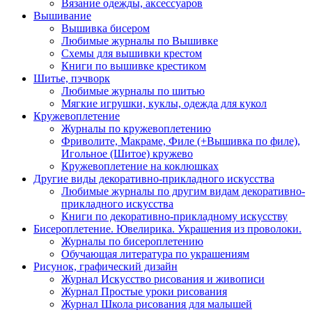
Вязание одежды, аксессуаров
Вышивание
Вышивка бисером
Любимые журналы по Вышивке
Схемы для вышивки крестом
Книги по вышивке крестиком
Шитье, пэчворк
Любимые журналы по шитью
Мягкие игрушки, куклы, одежда для кукол
Кружевоплетение
Журналы по кружевоплетению
Фриволите, Макраме, Филе (+Вышивка по филе),
Игольное (Шитое) кружево
Кружевоплетение на коклюшках
Другие виды декоративно-прикладного искусства
Любимые журналы по другим видам декоративно-
прикладного искусства
Книги по декоративно-прикладному искусству
Бисероплетение. Ювелирика. Украшения из проволоки.
Журналы по бисероплетению
Обучающая литература по украшениям
Рисунок, графический дизайн
Журнал Искусство рисования и живописи
Журнал Простые уроки рисования
Журнал Школа рисования для малышей