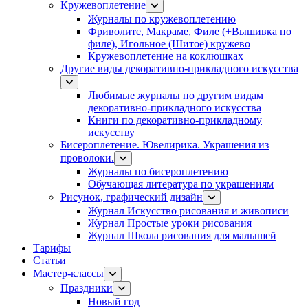
Кружевоплетение
Журналы по кружевоплетению
Фриволите, Макраме, Филе (+Вышивка по
филе), Игольное (Шитое) кружево
Кружевоплетение на коклюшках
Другие виды декоративно-прикладного искусства
Любимые журналы по другим видам
декоративно-прикладного искусства
Книги по декоративно-прикладному
искусству
Бисероплетение. Ювелирика. Украшения из
проволоки.
Журналы по бисероплетению
Обучающая литература по украшениям
Рисунок, графический дизайн
Журнал Искусство рисования и живописи
Журнал Простые уроки рисования
Журнал Школа рисования для малышей
Тарифы
Статьи
Мастер-классы
Праздники
Новый год