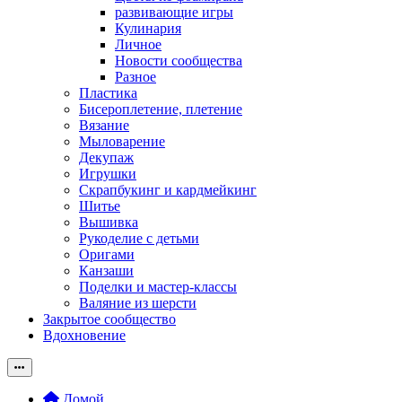
развивающие игры
Кулинария
Личное
Новости сообщества
Разное
Пластика
Бисероплетение, плетение
Вязание
Мыловарение
Декупаж
Игрушки
Скрапбукинг и кардмейкинг
Шитье
Вышивка
Рукоделие с детьми
Оригами
Канзаши
Поделки и мастер-классы
Валяние из шерсти
Закрытое сообщество
Вдохновение
Домой