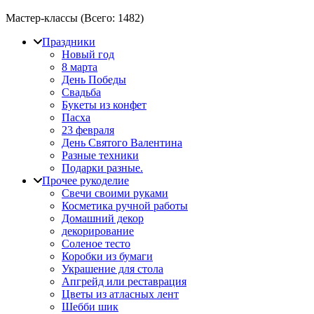
Мастер-классы (Всего:
1482
)
Праздники
Новый год
8 марта
День Победы
Свадьба
Букеты из конфет
Пасха
23 февраля
День Святого Валентина
Разные техники
Подарки разные.
Прочее рукоделие
Свечи своими руками
Косметика ручной работы
Домашний декор
декорирование
Соленое тесто
Коробки из бумаги
Украшение для стола
Апгрейд или реставрация
Цветы из атласных лент
Шебби шик