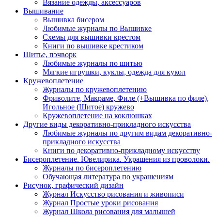
Вязание одежды, аксессуаров
Вышивание
Вышивка бисером
Любимые журналы по Вышивке
Схемы для вышивки крестом
Книги по вышивке крестиком
Шитье, пэчворк
Любимые журналы по шитью
Мягкие игрушки, куклы, одежда для кукол
Кружевоплетение
Журналы по кружевоплетению
Фриволите, Макраме, Филе (+Вышивка по филе),
Игольное (Шитое) кружево
Кружевоплетение на коклюшках
Другие виды декоративно-прикладного искусства
Любимые журналы по другим видам декоративно-
прикладного искусства
Книги по декоративно-прикладному искусству
Бисероплетение. Ювелирика. Украшения из проволоки.
Журналы по бисероплетению
Обучающая литература по украшениям
Рисунок, графический дизайн
Журнал Искусство рисования и живописи
Журнал Простые уроки рисования
Журнал Школа рисования для малышей