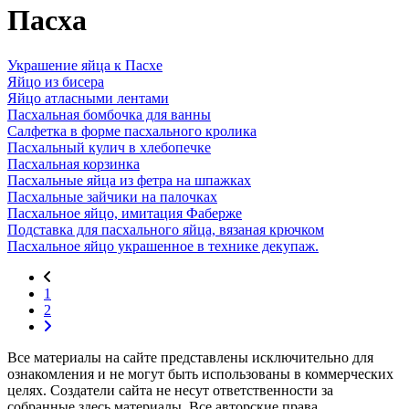
Пасха
Украшение яйца к Пасхе
Яйцо из бисера
Яйцо атласными лентами
Пасхальная бомбочка для ванны
Салфетка в форме пасхального кролика
Пасхальный кулич в хлебопечке
Пасхальная корзинка
Пасхальные яйца из фетра на шпажках
Пасхальные зайчики на палочках
Пасхальное яйцо, имитация Фаберже
Подставка для пасхального яйца, вязаная крючком
Пасхальное яйцо украшенное в технике декупаж.
1
2
Все материалы на сайте представлены исключительно для
ознакомления и не могут быть использованы в коммерческих
целях. Создатели сайта не несут ответственности за
собранные здесь материалы. Все авторские права