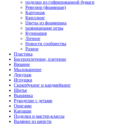
поделки из гофрированной бумаги
Ревелюр (фоамиран)
Картонаж
Квиллинг
Цветы из фоамирана
развивающие игры
Кулинария
Личное
Новости сообщества
Разное
Пластика
Бисероплетение, плетение
Вязание
Мыловарение
Декупаж
Игрушки
Скрапбукинг и кардмейкинг
Шитье
Вышивка
Рукоделие с детьми
Оригами
Канзаши
Поделки и мастер-классы
Валяние из шерсти