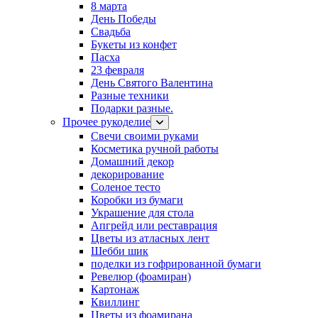
8 марта
День Победы
Свадьба
Букеты из конфет
Пасха
23 февраля
День Святого Валентина
Разные техники
Подарки разные.
Прочее рукоделие
Свечи своими руками
Косметика ручной работы
Домашний декор
декорирование
Соленое тесто
Коробки из бумаги
Украшение для стола
Апгрейд или реставрация
Цветы из атласных лент
Шебби шик
поделки из гофрированной бумаги
Ревелюр (фоамиран)
Картонаж
Квиллинг
Цветы из фоамирана