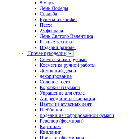
8 марта
День Победы
Свадьба
Букеты из конфет
Пасха
23 февраля
День Святого Валентина
Разные техники
Подарки разные.
Прочее рукоделие
Свечи своими руками
Косметика ручной работы
Домашний декор
декорирование
Соленое тесто
Коробки из бумаги
Украшение для стола
Апгрейд или реставрация
Цветы из атласных лент
Шебби шик
поделки из гофрированной бумаги
Ревелюр (фоамиран)
Картонаж
Квиллинг
Цветы из фоамирана