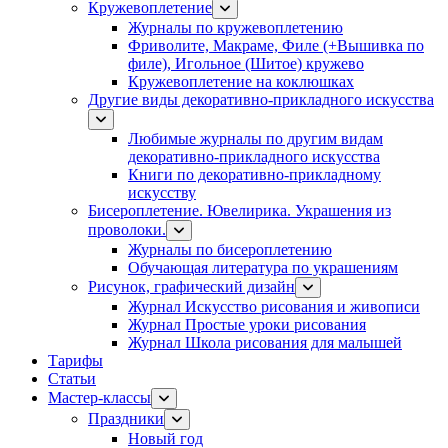
Кружевоплетение
Журналы по кружевоплетению
Фриволите, Макраме, Филе (+Вышивка по
филе), Игольное (Шитое) кружево
Кружевоплетение на коклюшках
Другие виды декоративно-прикладного искусства
Любимые журналы по другим видам
декоративно-прикладного искусства
Книги по декоративно-прикладному
искусству
Бисероплетение. Ювелирика. Украшения из
проволоки.
Журналы по бисероплетению
Обучающая литература по украшениям
Рисунок, графический дизайн
Журнал Искусство рисования и живописи
Журнал Простые уроки рисования
Журнал Школа рисования для малышей
Тарифы
Статьи
Мастер-классы
Праздники
Новый год