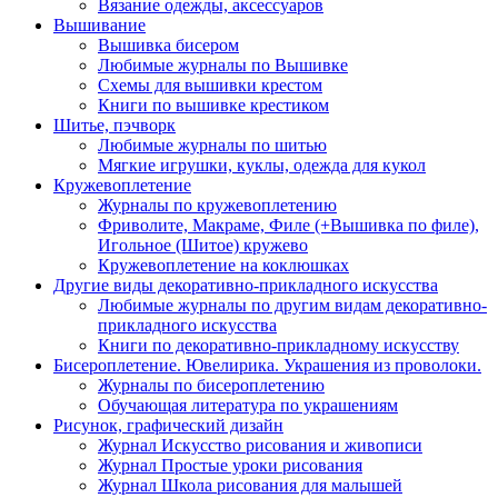
Вязание одежды, аксессуаров
Вышивание
Вышивка бисером
Любимые журналы по Вышивке
Схемы для вышивки крестом
Книги по вышивке крестиком
Шитье, пэчворк
Любимые журналы по шитью
Мягкие игрушки, куклы, одежда для кукол
Кружевоплетение
Журналы по кружевоплетению
Фриволите, Макраме, Филе (+Вышивка по филе),
Игольное (Шитое) кружево
Кружевоплетение на коклюшках
Другие виды декоративно-прикладного искусства
Любимые журналы по другим видам декоративно-
прикладного искусства
Книги по декоративно-прикладному искусству
Бисероплетение. Ювелирика. Украшения из проволоки.
Журналы по бисероплетению
Обучающая литература по украшениям
Рисунок, графический дизайн
Журнал Искусство рисования и живописи
Журнал Простые уроки рисования
Журнал Школа рисования для малышей