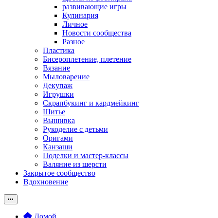
развивающие игры
Кулинария
Личное
Новости сообщества
Разное
Пластика
Бисероплетение, плетение
Вязание
Мыловарение
Декупаж
Игрушки
Скрапбукинг и кардмейкинг
Шитье
Вышивка
Рукоделие с детьми
Оригами
Канзаши
Поделки и мастер-классы
Валяние из шерсти
Закрытое сообщество
Вдохновение
Домой