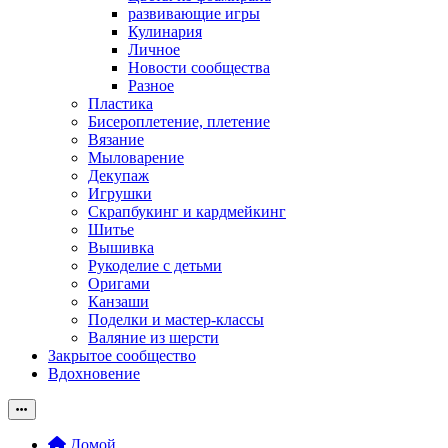
развивающие игры
Кулинария
Личное
Новости сообщества
Разное
Пластика
Бисероплетение, плетение
Вязание
Мыловарение
Декупаж
Игрушки
Скрапбукинг и кардмейкинг
Шитье
Вышивка
Рукоделие с детьми
Оригами
Канзаши
Поделки и мастер-классы
Валяние из шерсти
Закрытое сообщество
Вдохновение
Домой