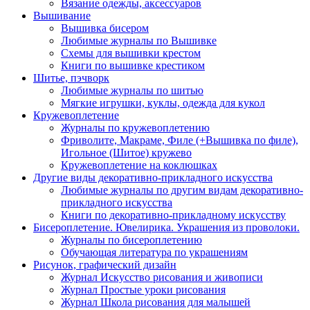
Вязание одежды, аксессуаров
Вышивание
Вышивка бисером
Любимые журналы по Вышивке
Схемы для вышивки крестом
Книги по вышивке крестиком
Шитье, пэчворк
Любимые журналы по шитью
Мягкие игрушки, куклы, одежда для кукол
Кружевоплетение
Журналы по кружевоплетению
Фриволите, Макраме, Филе (+Вышивка по филе),
Игольное (Шитое) кружево
Кружевоплетение на коклюшках
Другие виды декоративно-прикладного искусства
Любимые журналы по другим видам декоративно-
прикладного искусства
Книги по декоративно-прикладному искусству
Бисероплетение. Ювелирика. Украшения из проволоки.
Журналы по бисероплетению
Обучающая литература по украшениям
Рисунок, графический дизайн
Журнал Искусство рисования и живописи
Журнал Простые уроки рисования
Журнал Школа рисования для малышей