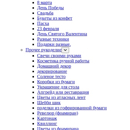
8 марта
День Победы
Свадьба
Букеты из конфет
Пасха
23 февраля
День Святого Валентина
Разные техники
Подарки разные.
Прочее рукоделие
Свечи своими руками
Косметика ручной работы
Домашний декор
декорирование
Соленое тесто
Коробки из бумаги
Украшение для стола
Апгрейд или реставрация
Цветы из атласных лент
Шебби шик
поделки из гофрированной бумаги
Ревелюр (фоамиран)
Картонаж
Квиллинг
Цветы из фоамирана