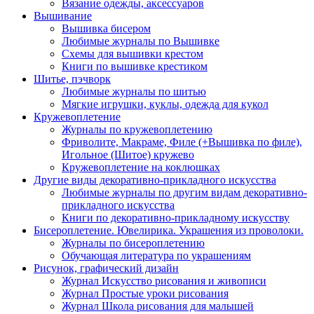
Вязание одежды, аксессуаров
Вышивание
Вышивка бисером
Любимые журналы по Вышивке
Схемы для вышивки крестом
Книги по вышивке крестиком
Шитье, пэчворк
Любимые журналы по шитью
Мягкие игрушки, куклы, одежда для кукол
Кружевоплетение
Журналы по кружевоплетению
Фриволите, Макраме, Филе (+Вышивка по филе),
Игольное (Шитое) кружево
Кружевоплетение на коклюшках
Другие виды декоративно-прикладного искусства
Любимые журналы по другим видам декоративно-
прикладного искусства
Книги по декоративно-прикладному искусству
Бисероплетение. Ювелирика. Украшения из проволоки.
Журналы по бисероплетению
Обучающая литература по украшениям
Рисунок, графический дизайн
Журнал Искусство рисования и живописи
Журнал Простые уроки рисования
Журнал Школа рисования для малышей