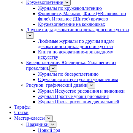
Кружевоплетение
Журналы по кружевоплетению
Фриволите, Макраме, Филе (+Вышивка по
филе), Игольное (Шитое) кружево
Кружевоплетение на коклюшках
Другие виды декоративно-прикладного искусства
Любимые журналы по другим видам
декоративно-прикладного искусства
Книги по декоративно-прикладному
искусству
Бисероплетение. Ювелирика. Украшения из
проволоки.
Журналы по бисероплетению
Обучающая литература по украшениям
Рисунок, графический дизайн
Журнал Искусство рисования и живописи
Журнал Простые уроки рисования
Журнал Школа рисования для малышей
Тарифы
Статьи
Мастер-классы
Праздники
Новый год