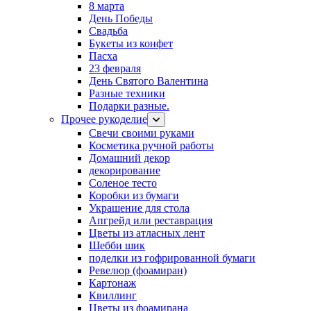
8 марта
День Победы
Свадьба
Букеты из конфет
Пасха
23 февраля
День Святого Валентина
Разные техники
Подарки разные.
Прочее рукоделие
Свечи своими руками
Косметика ручной работы
Домашний декор
декорирование
Соленое тесто
Коробки из бумаги
Украшение для стола
Апгрейд или реставрация
Цветы из атласных лент
Шебби шик
поделки из гофрированной бумаги
Ревелюр (фоамиран)
Картонаж
Квиллинг
Цветы из фоамирана