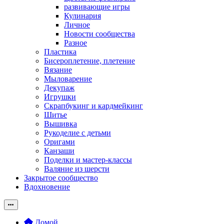
развивающие игры
Кулинария
Личное
Новости сообщества
Разное
Пластика
Бисероплетение, плетение
Вязание
Мыловарение
Декупаж
Игрушки
Скрапбукинг и кардмейкинг
Шитье
Вышивка
Рукоделие с детьми
Оригами
Канзаши
Поделки и мастер-классы
Валяние из шерсти
Закрытое сообщество
Вдохновение
Домой