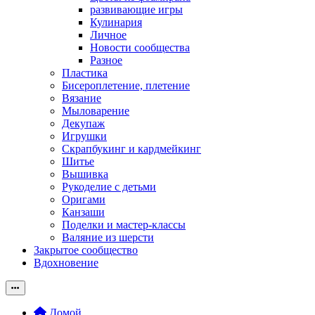
развивающие игры
Кулинария
Личное
Новости сообщества
Разное
Пластика
Бисероплетение, плетение
Вязание
Мыловарение
Декупаж
Игрушки
Скрапбукинг и кардмейкинг
Шитье
Вышивка
Рукоделие с детьми
Оригами
Канзаши
Поделки и мастер-классы
Валяние из шерсти
Закрытое сообщество
Вдохновение
Домой