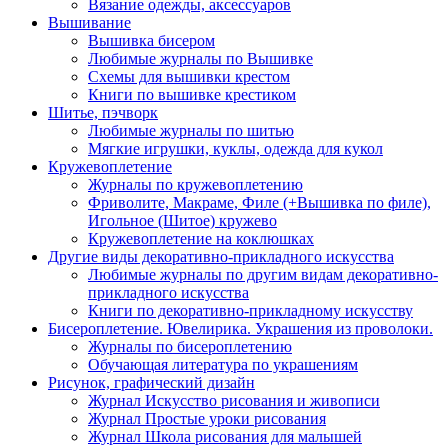
Вязание одежды, аксессуаров
Вышивание
Вышивка бисером
Любимые журналы по Вышивке
Схемы для вышивки крестом
Книги по вышивке крестиком
Шитье, пэчворк
Любимые журналы по шитью
Мягкие игрушки, куклы, одежда для кукол
Кружевоплетение
Журналы по кружевоплетению
Фриволите, Макраме, Филе (+Вышивка по филе),
Игольное (Шитое) кружево
Кружевоплетение на коклюшках
Другие виды декоративно-прикладного искусства
Любимые журналы по другим видам декоративно-
прикладного искусства
Книги по декоративно-прикладному искусству
Бисероплетение. Ювелирика. Украшения из проволоки.
Журналы по бисероплетению
Обучающая литература по украшениям
Рисунок, графический дизайн
Журнал Искусство рисования и живописи
Журнал Простые уроки рисования
Журнал Школа рисования для малышей