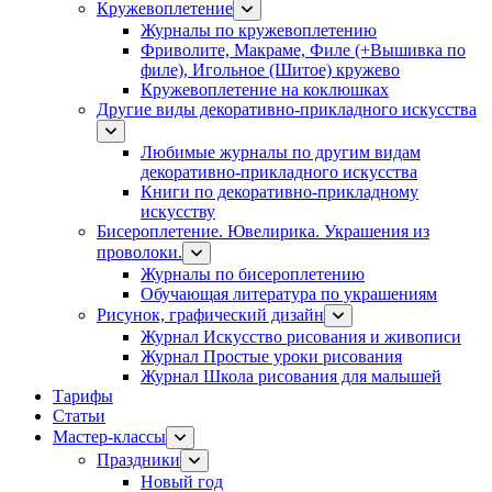
Кружевоплетение
Журналы по кружевоплетению
Фриволите, Макраме, Филе (+Вышивка по
филе), Игольное (Шитое) кружево
Кружевоплетение на коклюшках
Другие виды декоративно-прикладного искусства
Любимые журналы по другим видам
декоративно-прикладного искусства
Книги по декоративно-прикладному
искусству
Бисероплетение. Ювелирика. Украшения из
проволоки.
Журналы по бисероплетению
Обучающая литература по украшениям
Рисунок, графический дизайн
Журнал Искусство рисования и живописи
Журнал Простые уроки рисования
Журнал Школа рисования для малышей
Тарифы
Статьи
Мастер-классы
Праздники
Новый год