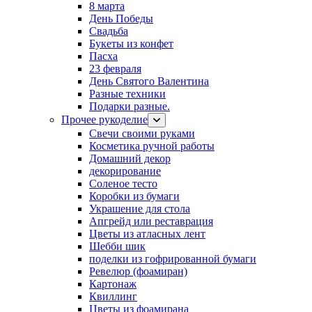
8 марта
День Победы
Свадьба
Букеты из конфет
Пасха
23 февраля
День Святого Валентина
Разные техники
Подарки разные.
Прочее рукоделие
Свечи своими руками
Косметика ручной работы
Домашний декор
декорирование
Соленое тесто
Коробки из бумаги
Украшение для стола
Апгрейд или реставрация
Цветы из атласных лент
Шебби шик
поделки из гофрированной бумаги
Ревелюр (фоамиран)
Картонаж
Квиллинг
Цветы из фоамирана