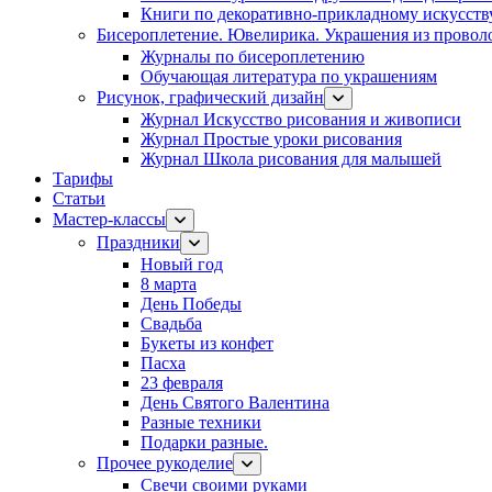
Книги по декоративно-прикладному искусств
Бисероплетение. Ювелирика. Украшения из провол
Журналы по бисероплетению
Обучающая литература по украшениям
Рисунок, графический дизайн
Журнал Искусство рисования и живописи
Журнал Простые уроки рисования
Журнал Школа рисования для малышей
Тарифы
Статьи
Мастер-классы
Праздники
Новый год
8 марта
День Победы
Свадьба
Букеты из конфет
Пасха
23 февраля
День Святого Валентина
Разные техники
Подарки разные.
Прочее рукоделие
Свечи своими руками