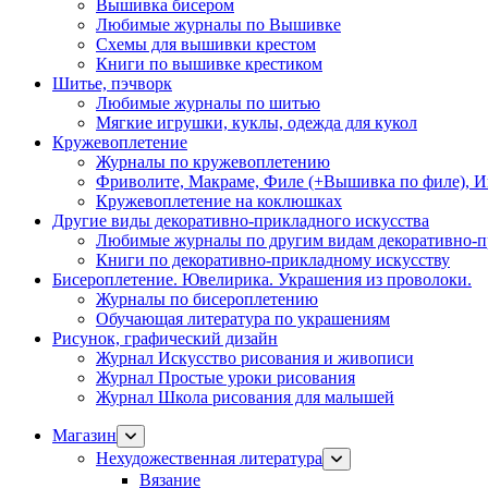
Вышивка бисером
Любимые журналы по Вышивке
Схемы для вышивки крестом
Книги по вышивке крестиком
Шитье, пэчворк
Любимые журналы по шитью
Мягкие игрушки, куклы, одежда для кукол
Кружевоплетение
Журналы по кружевоплетению
Фриволите, Макраме, Филе (+Вышивка по филе), И
Кружевоплетение на коклюшках
Другие виды декоративно-прикладного искусства
Любимые журналы по другим видам декоративно-п
Книги по декоративно-прикладному искусству
Бисероплетение. Ювелирика. Украшения из проволоки.
Журналы по бисероплетению
Обучающая литература по украшениям
Рисунок, графический дизайн
Журнал Искусство рисования и живописи
Журнал Простые уроки рисования
Журнал Школа рисования для малышей
Магазин
Нехудожественная литература
Вязание