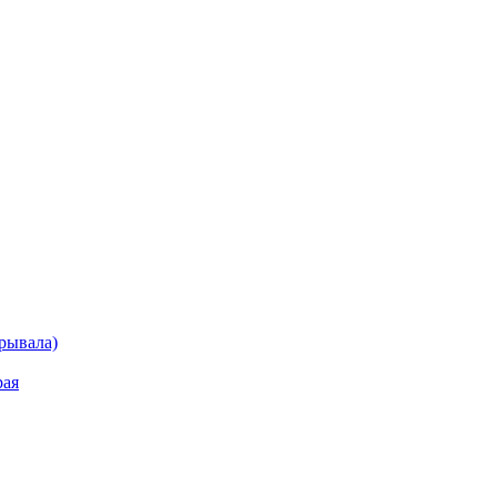
рывала)
рая