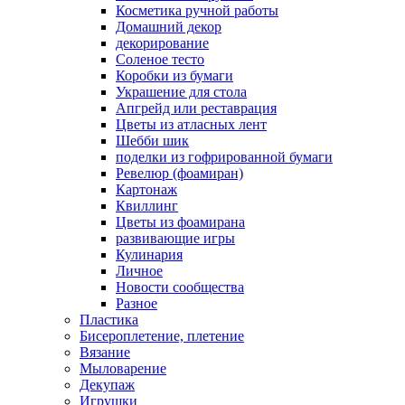
Косметика ручной работы
Домашний декор
декорирование
Соленое тесто
Коробки из бумаги
Украшение для стола
Апгрейд или реставрация
Цветы из атласных лент
Шебби шик
поделки из гофрированной бумаги
Ревелюр (фоамиран)
Картонаж
Квиллинг
Цветы из фоамирана
развивающие игры
Кулинария
Личное
Новости сообщества
Разное
Пластика
Бисероплетение, плетение
Вязание
Мыловарение
Декупаж
Игрушки