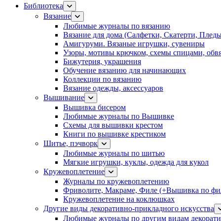
Библиотека
Вязание
Любимые журналы по вязанию
Вязание для дома (Салфетки, Скатерти, Плед
Амигуруми. Вязаные игрушки, сувениры
Узоры, мотивы крючком, схемы спицами, обвя
Бижутерия, украшения
Обучение вязанию для начинающих
Коллекции по вязанию
Вязание одежды, аксессуаров
Вышивание
Вышивка бисером
Любимые журналы по Вышивке
Схемы для вышивки крестом
Книги по вышивке крестиком
Шитье, пэчворк
Любимые журналы по шитью
Мягкие игрушки, куклы, одежда для кукол
Кружевоплетение
Журналы по кружевоплетению
Фриволите, Макраме, Филе (+Вышивка по фил
Кружевоплетение на коклюшках
Другие виды декоративно-прикладного искусства
Любимые журналы по другим видам декорати