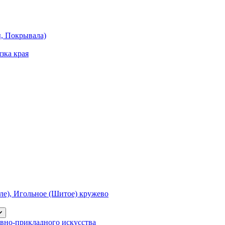
ы, Покрывала)
зка края
е), Игольное (Шитое) кружево
вно-прикладного искусства