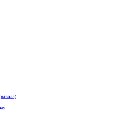
рывала)
рая