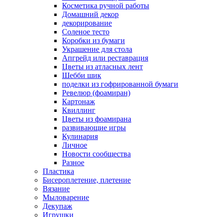
Косметика ручной работы
Домашний декор
декорирование
Соленое тесто
Коробки из бумаги
Украшение для стола
Апгрейд или реставрация
Цветы из атласных лент
Шебби шик
поделки из гофрированной бумаги
Ревелюр (фоамиран)
Картонаж
Квиллинг
Цветы из фоамирана
развивающие игры
Кулинария
Личное
Новости сообщества
Разное
Пластика
Бисероплетение, плетение
Вязание
Мыловарение
Декупаж
Игрушки