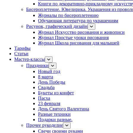
Книги по декоративно-прикладному искусств
Бисероплетение. Ювелирика. Украшения из провол
Журналы по бисероплетению
Обучающая литература по украшениям
Рисунок, графический дизайн
Журнал Искусство рисования и живописи
Журнал Простые уроки рисования
Журнал Школа рисования для малышей
Тарифы
Статьи
Мастер-классы
Праздники
Новый год
8 марта
День Победы
Свадьба
Букеты из конфет
Пасха
23 февраля
День Святого Валентина
Разные техники
Подарки разные.
Прочее рукоделие
Свечи своими руками