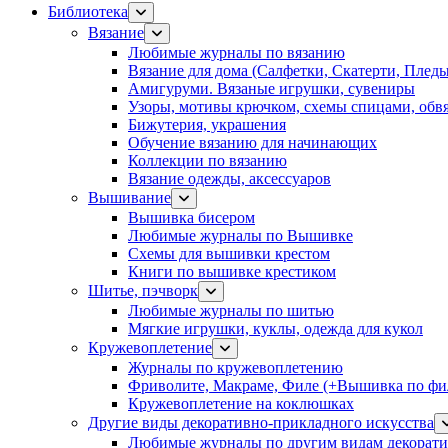
Библиотека
Вязание
Любимые журналы по вязанию
Вязание для дома (Салфетки, Скатерти, Плед
Амигуруми. Вязаные игрушки, сувениры
Узоры, мотивы крючком, схемы спицами, обвя
Бижутерия, украшения
Обучение вязанию для начинающих
Коллекции по вязанию
Вязание одежды, аксессуаров
Вышивание
Вышивка бисером
Любимые журналы по Вышивке
Схемы для вышивки крестом
Книги по вышивке крестиком
Шитье, пэчворк
Любимые журналы по шитью
Мягкие игрушки, куклы, одежда для кукол
Кружевоплетение
Журналы по кружевоплетению
Фриволите, Макраме, Филе (+Вышивка по фил
Кружевоплетение на коклюшках
Другие виды декоративно-прикладного искусства
Любимые журналы по другим видам декорати