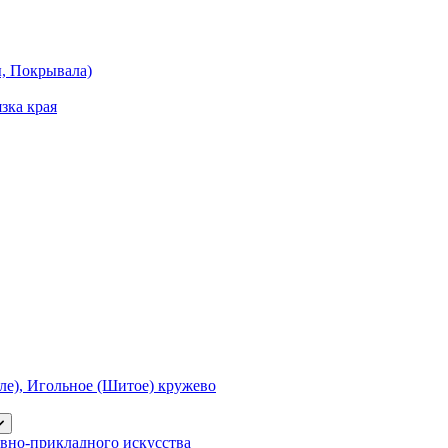
ы, Покрывала)
зка края
е), Игольное (Шитое) кружево
вно-прикладного искусства