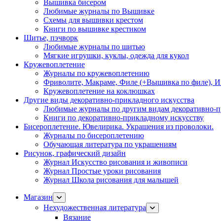
Вышивка бисером
Любимые журналы по Вышивке
Схемы для вышивки крестом
Книги по вышивке крестиком
Шитье, пэчворк
Любимые журналы по шитью
Мягкие игрушки, куклы, одежда для кукол
Кружевоплетение
Журналы по кружевоплетению
Фриволите, Макраме, Филе (+Вышивка по филе), И
Кружевоплетение на коклюшках
Другие виды декоративно-прикладного искусства
Любимые журналы по другим видам декоративно-п
Книги по декоративно-прикладному искусству
Бисероплетение. Ювелирика. Украшения из проволоки.
Журналы по бисероплетению
Обучающая литература по украшениям
Рисунок, графический дизайн
Журнал Искусство рисования и живописи
Журнал Простые уроки рисования
Журнал Школа рисования для малышей
Магазин
Нехудожественная литература
Вязание