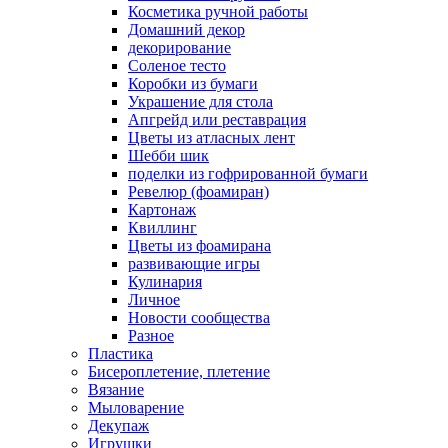
Косметика ручной работы
Домашний декор
декорирование
Соленое тесто
Коробки из бумаги
Украшение для стола
Апгрейд или реставрация
Цветы из атласных лент
Шебби шик
поделки из гофрированной бумаги
Ревелюр (фоамиран)
Картонаж
Квиллинг
Цветы из фоамирана
развивающие игры
Кулинария
Личное
Новости сообщества
Разное
Пластика
Бисероплетение, плетение
Вязание
Мыловарение
Декупаж
Игрушки