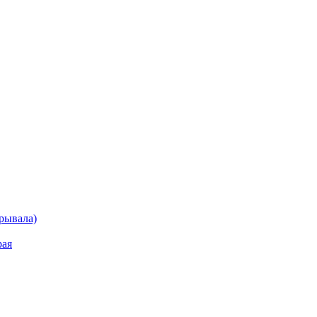
рывала)
рая