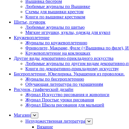
Вышивка бисером
Любимые журналы по Вышивке
Схемы для вышивки крестом
Книги по вышивке крестиком
Шитье, пэчворк
Любимые журналы по шитью
Мягкие игрушки, куклы, одежда для кукол
Кружевоплетение
Журналы по кружевоплетению
Фриволите, Макраме, Филе (+Вышивка по филе), И
Кружевоплетение на коклюшках
Другие виды декоративно-прикладного искусства
Любимые журналы по другим видам декоративно-п
Книги по декоративно-прикладному искусству
Бисероплетение. Ювелирика. Украшения из проволоки.
Журналы по бисероплетению
Обучающая литература по украшениям
Рисунок, графический дизайн
Журнал Искусство рисования и живописи
Журнал Простые уроки рисования
Журнал Школа рисования для малышей
Магазин
Нехудожественная литература
Вязание