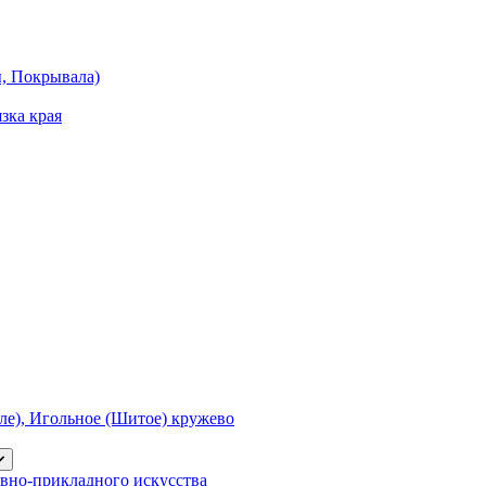
ы, Покрывала)
зка края
е), Игольное (Шитое) кружево
вно-прикладного искусства