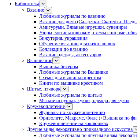
Библиотека
Вязание
Любимые журналы по вязанию
Вязание для дома (Салфетки, Скатерти, Плед
Амигуруми. Вязаные игрушки, сувениры
Узоры, мотивы крючком, схемы спицами, обвя
Бижутерия, украшения
Обучение вязанию для начинающих
Коллекции по вязанию
Вязание одежды, аксессуаров
Вышивание
Вышивка бисером
Любимые журналы по Вышивке
Схемы для вышивки крестом
Книги по вышивке крестиком
Шитье, пэчворк
Любимые журналы по шитью
Мягкие игрушки, куклы, одежда для кукол
Кружевоплетение
Журналы по кружевоплетению
Фриволите, Макраме, Филе (+Вышивка по фил
Кружевоплетение на коклюшках
Другие виды декоративно-прикладного искусства
Любимые журналы по другим видам декорати