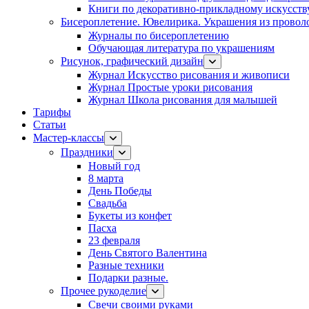
Книги по декоративно-прикладному искусств
Бисероплетение. Ювелирика. Украшения из провол
Журналы по бисероплетению
Обучающая литература по украшениям
Рисунок, графический дизайн
Журнал Искусство рисования и живописи
Журнал Простые уроки рисования
Журнал Школа рисования для малышей
Тарифы
Статьи
Мастер-классы
Праздники
Новый год
8 марта
День Победы
Свадьба
Букеты из конфет
Пасха
23 февраля
День Святого Валентина
Разные техники
Подарки разные.
Прочее рукоделие
Свечи своими руками