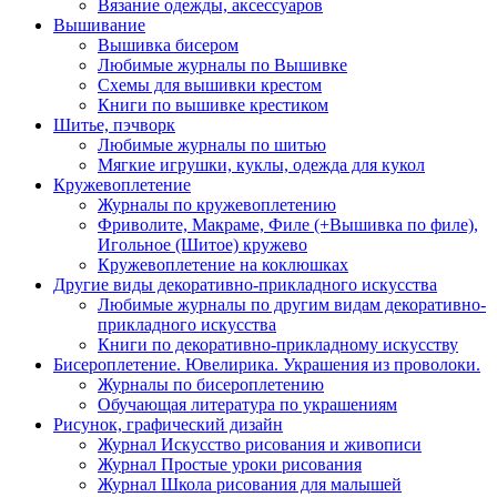
Вязание одежды, аксессуаров
Вышивание
Вышивка бисером
Любимые журналы по Вышивке
Схемы для вышивки крестом
Книги по вышивке крестиком
Шитье, пэчворк
Любимые журналы по шитью
Мягкие игрушки, куклы, одежда для кукол
Кружевоплетение
Журналы по кружевоплетению
Фриволите, Макраме, Филе (+Вышивка по филе),
Игольное (Шитое) кружево
Кружевоплетение на коклюшках
Другие виды декоративно-прикладного искусства
Любимые журналы по другим видам декоративно-
прикладного искусства
Книги по декоративно-прикладному искусству
Бисероплетение. Ювелирика. Украшения из проволоки.
Журналы по бисероплетению
Обучающая литература по украшениям
Рисунок, графический дизайн
Журнал Искусство рисования и живописи
Журнал Простые уроки рисования
Журнал Школа рисования для малышей