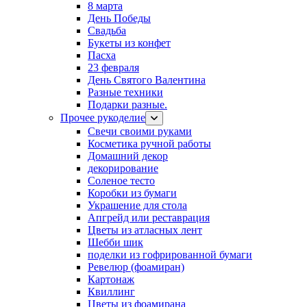
8 марта
День Победы
Свадьба
Букеты из конфет
Пасха
23 февраля
День Святого Валентина
Разные техники
Подарки разные.
Прочее рукоделие
Свечи своими руками
Косметика ручной работы
Домашний декор
декорирование
Соленое тесто
Коробки из бумаги
Украшение для стола
Апгрейд или реставрация
Цветы из атласных лент
Шебби шик
поделки из гофрированной бумаги
Ревелюр (фоамиран)
Картонаж
Квиллинг
Цветы из фоамирана