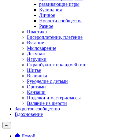
развивающие игры
Кулинария
Личное
Новости сообщества
Разное
Пластика
Бисероплетение, плетение
Вязание
Мыловарение
Декупаж
Игрушки
Скрапбукинг и кардмейкинг
Шитье
Вышивка
Рукоделие с детьми
Оригами
Канзаши
Поделки и мастер-классы
Валяние из шерсти
Закрытое сообщество
Вдохновение
Домой