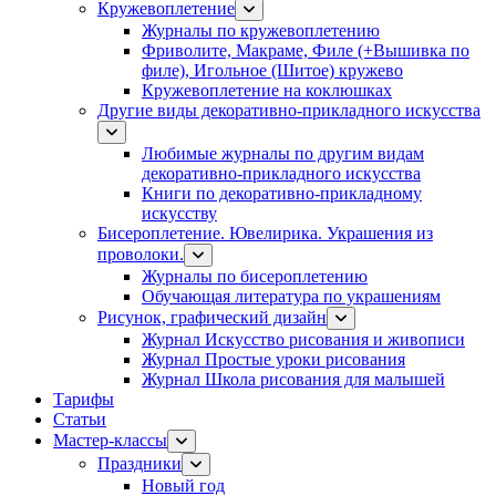
Кружевоплетение
Журналы по кружевоплетению
Фриволите, Макраме, Филе (+Вышивка по
филе), Игольное (Шитое) кружево
Кружевоплетение на коклюшках
Другие виды декоративно-прикладного искусства
Любимые журналы по другим видам
декоративно-прикладного искусства
Книги по декоративно-прикладному
искусству
Бисероплетение. Ювелирика. Украшения из
проволоки.
Журналы по бисероплетению
Обучающая литература по украшениям
Рисунок, графический дизайн
Журнал Искусство рисования и живописи
Журнал Простые уроки рисования
Журнал Школа рисования для малышей
Тарифы
Статьи
Мастер-классы
Праздники
Новый год