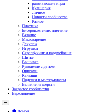
развивающие игры
Кулинария
Личное
Новости сообщества
Разное
Пластика
Бисероплетение, плетение
Вязание
Мыловарение
Декупаж
Игрушки
Скрапбукинг и кардмейкинг
Шитье
Вышивка
Рукоделие с детьми
Оригами
Канзаши
Поделки и мастер-классы
Валяние из шерсти
Закрытое сообщество
Вдохновение
Домой