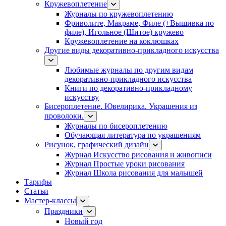
Кружевоплетение
Журналы по кружевоплетению
Фриволите, Макраме, Филе (+Вышивка по
филе), Игольное (Шитое) кружево
Кружевоплетение на коклюшках
Другие виды декоративно-прикладного искусства
Любимые журналы по другим видам
декоративно-прикладного искусства
Книги по декоративно-прикладному
искусству
Бисероплетение. Ювелирика. Украшения из
проволоки.
Журналы по бисероплетению
Обучающая литература по украшениям
Рисунок, графический дизайн
Журнал Искусство рисования и живописи
Журнал Простые уроки рисования
Журнал Школа рисования для малышей
Тарифы
Статьи
Мастер-классы
Праздники
Новый год