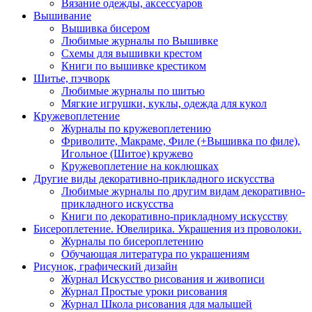
Вязание одежды, аксессуаров
Вышивание
Вышивка бисером
Любимые журналы по Вышивке
Схемы для вышивки крестом
Книги по вышивке крестиком
Шитье, пэчворк
Любимые журналы по шитью
Мягкие игрушки, куклы, одежда для кукол
Кружевоплетение
Журналы по кружевоплетению
Фриволите, Макраме, Филе (+Вышивка по филе),
Игольное (Шитое) кружево
Кружевоплетение на коклюшках
Другие виды декоративно-прикладного искусства
Любимые журналы по другим видам декоративно-
прикладного искусства
Книги по декоративно-прикладному искусству
Бисероплетение. Ювелирика. Украшения из проволоки.
Журналы по бисероплетению
Обучающая литература по украшениям
Рисунок, графический дизайн
Журнал Искусство рисования и живописи
Журнал Простые уроки рисования
Журнал Школа рисования для малышей