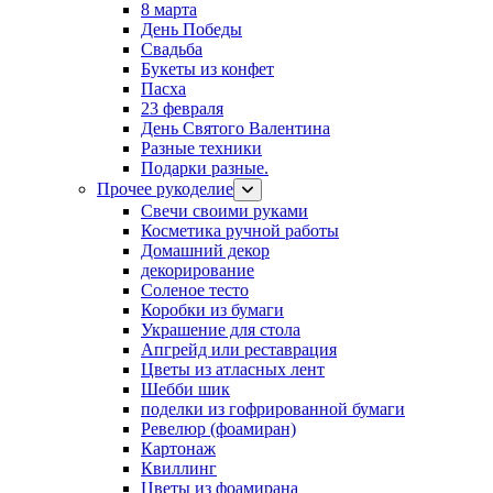
8 марта
День Победы
Свадьба
Букеты из конфет
Пасха
23 февраля
День Святого Валентина
Разные техники
Подарки разные.
Прочее рукоделие
Свечи своими руками
Косметика ручной работы
Домашний декор
декорирование
Соленое тесто
Коробки из бумаги
Украшение для стола
Апгрейд или реставрация
Цветы из атласных лент
Шебби шик
поделки из гофрированной бумаги
Ревелюр (фоамиран)
Картонаж
Квиллинг
Цветы из фоамирана