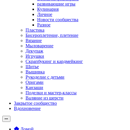
развивающие игры
Кулинария
Личное
Новости сообщества
Разное
Пластика
Бисероплетение, плетение
Вязание
Мыловарение
Декупаж
Игрушки
Скрапбукинг и кардмейкинг
Шитье
Вышивка
Рукоделие с детьми
Оригами
Канзаши
Поделки и мастер-классы
Валяние из шерсти
Закрытое сообщество
Вдохновение
Домой