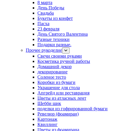
8 марта
День Победы
Свадьба
Букеты из конфет
Пасха
23 февраля
День Святого Валентина
Разные техники
Подарки разные.
Прочее рукоделие
Свечи своими руками
Косметика ручной работы
Домашний декор
декорирование
Соленое тесто
Коробки из бумаги
Украшение для стола
Апгрейд или реставрация
Цветы из атласных лент
Шебби шик
поделки из гофрированной бумаги
Ревелюр (фоамиран)
Картонаж
Квиллинг
Цветы из фоамирана