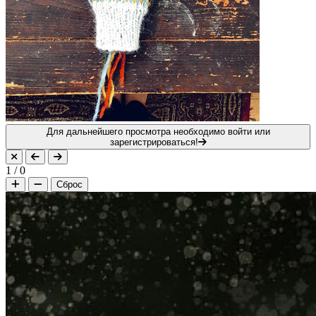
Для дальнейшего просмотра необходимо войти или
зарегистрироваться!
1
/
0
Сброс