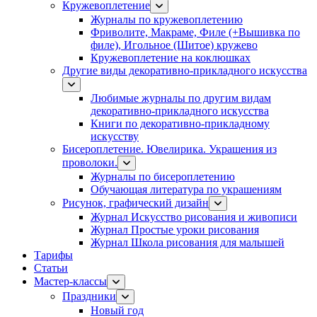
Кружевоплетение
Журналы по кружевоплетению
Фриволите, Макраме, Филе (+Вышивка по
филе), Игольное (Шитое) кружево
Кружевоплетение на коклюшках
Другие виды декоративно-прикладного искусства
Любимые журналы по другим видам
декоративно-прикладного искусства
Книги по декоративно-прикладному
искусству
Бисероплетение. Ювелирика. Украшения из
проволоки.
Журналы по бисероплетению
Обучающая литература по украшениям
Рисунок, графический дизайн
Журнал Искусство рисования и живописи
Журнал Простые уроки рисования
Журнал Школа рисования для малышей
Тарифы
Статьи
Мастер-классы
Праздники
Новый год