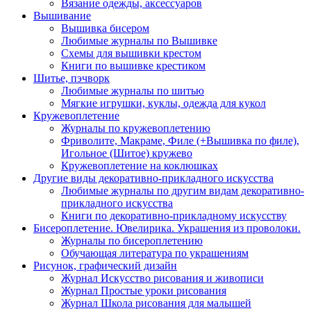
Вязание одежды, аксессуаров
Вышивание
Вышивка бисером
Любимые журналы по Вышивке
Схемы для вышивки крестом
Книги по вышивке крестиком
Шитье, пэчворк
Любимые журналы по шитью
Мягкие игрушки, куклы, одежда для кукол
Кружевоплетение
Журналы по кружевоплетению
Фриволите, Макраме, Филе (+Вышивка по филе),
Игольное (Шитое) кружево
Кружевоплетение на коклюшках
Другие виды декоративно-прикладного искусства
Любимые журналы по другим видам декоративно-
прикладного искусства
Книги по декоративно-прикладному искусству
Бисероплетение. Ювелирика. Украшения из проволоки.
Журналы по бисероплетению
Обучающая литература по украшениям
Рисунок, графический дизайн
Журнал Искусство рисования и живописи
Журнал Простые уроки рисования
Журнал Школа рисования для малышей