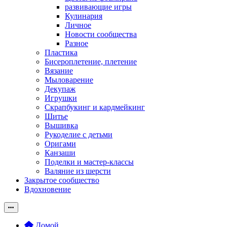
развивающие игры
Кулинария
Личное
Новости сообщества
Разное
Пластика
Бисероплетение, плетение
Вязание
Мыловарение
Декупаж
Игрушки
Скрапбукинг и кардмейкинг
Шитье
Вышивка
Рукоделие с детьми
Оригами
Канзаши
Поделки и мастер-классы
Валяние из шерсти
Закрытое сообщество
Вдохновение
Домой