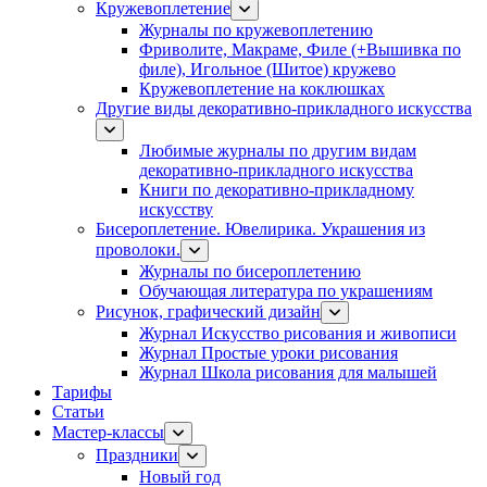
Кружевоплетение
Журналы по кружевоплетению
Фриволите, Макраме, Филе (+Вышивка по
филе), Игольное (Шитое) кружево
Кружевоплетение на коклюшках
Другие виды декоративно-прикладного искусства
Любимые журналы по другим видам
декоративно-прикладного искусства
Книги по декоративно-прикладному
искусству
Бисероплетение. Ювелирика. Украшения из
проволоки.
Журналы по бисероплетению
Обучающая литература по украшениям
Рисунок, графический дизайн
Журнал Искусство рисования и живописи
Журнал Простые уроки рисования
Журнал Школа рисования для малышей
Тарифы
Статьи
Мастер-классы
Праздники
Новый год