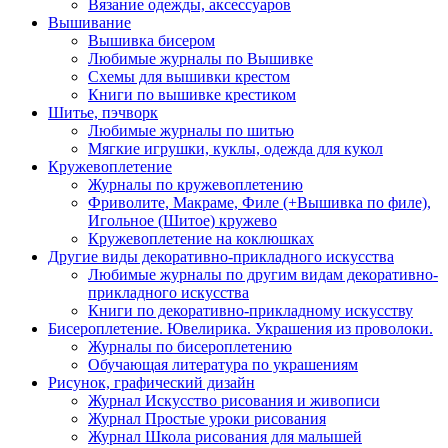
Вязание одежды, аксессуаров
Вышивание
Вышивка бисером
Любимые журналы по Вышивке
Схемы для вышивки крестом
Книги по вышивке крестиком
Шитье, пэчворк
Любимые журналы по шитью
Мягкие игрушки, куклы, одежда для кукол
Кружевоплетение
Журналы по кружевоплетению
Фриволите, Макраме, Филе (+Вышивка по филе),
Игольное (Шитое) кружево
Кружевоплетение на коклюшках
Другие виды декоративно-прикладного искусства
Любимые журналы по другим видам декоративно-
прикладного искусства
Книги по декоративно-прикладному искусству
Бисероплетение. Ювелирика. Украшения из проволоки.
Журналы по бисероплетению
Обучающая литература по украшениям
Рисунок, графический дизайн
Журнал Искусство рисования и живописи
Журнал Простые уроки рисования
Журнал Школа рисования для малышей