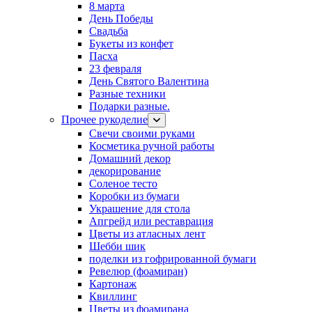
8 марта
День Победы
Свадьба
Букеты из конфет
Пасха
23 февраля
День Святого Валентина
Разные техники
Подарки разные.
Прочее рукоделие
Свечи своими руками
Косметика ручной работы
Домашний декор
декорирование
Соленое тесто
Коробки из бумаги
Украшение для стола
Апгрейд или реставрация
Цветы из атласных лент
Шебби шик
поделки из гофрированной бумаги
Ревелюр (фоамиран)
Картонаж
Квиллинг
Цветы из фоамирана