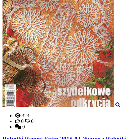
323
0
0
0
Robotki Reczne Extra 2015-03 Журнал Robotki