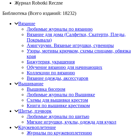
Журнал Robotki Reczne
Библиотека (Всего изданий:
18232
)
Вязание
Любимые журналы по вязанию
Вязание для дома (Салфетки, Скатерти, Пледы,
Покрывала)
Амигуруми. Вязаные игрушки, сувениры
Узоры, мотивы крючком, схемы спицами, обвязка
края
Бижутерия, украшения
Обучение вязанию для начинающих
Коллекции по вязанию
Вязание одежды, аксессуаров
Вышивание
Вышивка бисером
Любимые журналы по Вышивке
Схемы для вышивки крестом
Книги по вышивке крестиком
Шитье, пэчворк
Любимые журналы по шитью
Мягкие игрушки, куклы, одежда для кукол
Кружевоплетение
Журналы по кружевоплетению