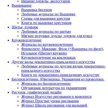
Вязание одежды, аксессуаров
Вышивание
Вышивка бисером
Любимые журналы по Вышивке
Схемы для вышивки крестом
Книги по вышивке крестиком
Шитье, пэчворк
Любимые журналы по шитью
Мягкие игрушки, куклы, одежда для кукол
Кружевоплетение
Журналы по кружевоплетению
Фриволите, Макраме, Филе (+Вышивка по филе),
Игольное (Шитое) кружево
Кружевоплетение на коклюшках
Другие виды декоративно-прикладного искусства
Любимые журналы по другим видам декоративно-
прикладного искусства
Книги по декоративно-прикладному искусству
Бисероплетение. Ювелирика. Украшения из проволоки.
Журналы по бисероплетению
Обучающая литература по украшениям
Рисунок, графический дизайн
Журнал Искусство рисования и живописи
Журнал Простые уроки рисования
Журнал Школа рисования для малышей