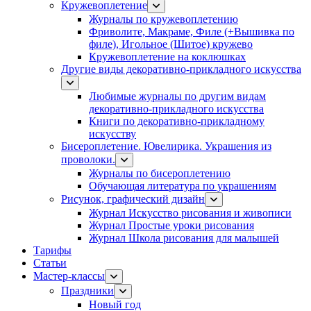
Кружевоплетение
Журналы по кружевоплетению
Фриволите, Макраме, Филе (+Вышивка по
филе), Игольное (Шитое) кружево
Кружевоплетение на коклюшках
Другие виды декоративно-прикладного искусства
Любимые журналы по другим видам
декоративно-прикладного искусства
Книги по декоративно-прикладному
искусству
Бисероплетение. Ювелирика. Украшения из
проволоки.
Журналы по бисероплетению
Обучающая литература по украшениям
Рисунок, графический дизайн
Журнал Искусство рисования и живописи
Журнал Простые уроки рисования
Журнал Школа рисования для малышей
Тарифы
Статьи
Мастер-классы
Праздники
Новый год