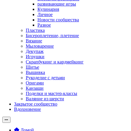
развивающие игры
Кулинария
Личное
Новости сообщества
Разное
Пластика
Бисероплетение, плетение
Вязание
Мыловарение
Декупаж
Игрушки
Скрапбукинг и кардмейкинг
Шитье
Вышивка
Рукоделие с детьми
Оригами
Канзаши
Поделки и мастер-классы
Валяние из шерсти
Закрытое сообщество
Вдохновение
Домой