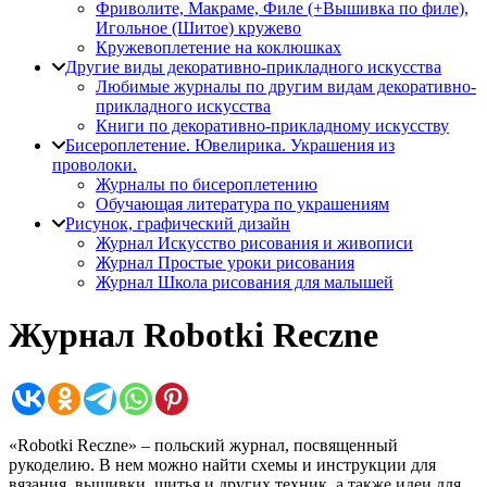
Фриволите, Макраме, Филе (+Вышивка по филе),
Игольное (Шитое) кружево
Кружевоплетение на коклюшках
Другие виды декоративно-прикладного искусства
Любимые журналы по другим видам декоративно-
прикладного искусства
Книги по декоративно-прикладному искусству
Бисероплетение. Ювелирика. Украшения из
проволоки.
Журналы по бисероплетению
Обучающая литература по украшениям
Рисунок, графический дизайн
Журнал Искусство рисования и живописи
Журнал Простые уроки рисования
Журнал Школа рисования для малышей
Журнал Robotki Reczne
«Robotki Reczne» – польский журнал, посвященный
рукоделию. В нем можно найти схемы и инструкции для
вязания, вышивки, шитья и других техник, а также идеи для