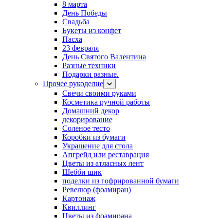
8 марта
День Победы
Свадьба
Букеты из конфет
Пасха
23 февраля
День Святого Валентина
Разные техники
Подарки разные.
Прочее рукоделие
Свечи своими руками
Косметика ручной работы
Домашний декор
декорирование
Соленое тесто
Коробки из бумаги
Украшение для стола
Апгрейд или реставрация
Цветы из атласных лент
Шебби шик
поделки из гофрированной бумаги
Ревелюр (фоамиран)
Картонаж
Квиллинг
Цветы из фоамирана