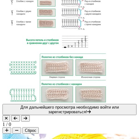
Для дальнейшего просмотра необходимо войти или
зарегистрироваться!
1
/
0
Сброс