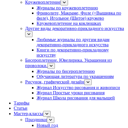
Кружевоплетение
Журналы по кружевоплетению
Фриволите, Макраме, Филе (+Вышивка по
филе), Игольное (Шитое) кружево
Кружевоплетение на коклюшках
Другие виды декоративно-прикладного искусства
Любимые журналы по другим видам
декоративно-прикладного искусства
Книги по декоративно-прикладному
искусству
Бисероплетение. Ювелирика. Украшения из
проволоки.
Журналы по бисероплетению
Обучающая литература по украшениям
Рисунок, графический дизайн
Журнал Искусство рисования и живописи
Журнал Простые уроки рисования
Журнал Школа рисования для малышей
Тарифы
Статьи
Мастер-классы
Праздники
Новый год