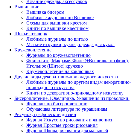
Вязание одежды, аксессуаров
Вышивание
Вышивка бисером
Любимые журналы по Вышивке
Схемы для вышивки крестом
Книги по вышивке крестиком
Шитье, пэчворк
Любимые журналы по шитью
Мягкие игрушки, куклы, одежда для кукол
Кружевоплетение
Журналы по кружевоплетению
Фриволите, Макраме, Филе (+Вышивка по филе),
Игольное (Шитое) кружево
Кружевоплетение на коклюшках
Другие виды декоративно-прикладного искусства
Любимые журналы по другим видам декоративно-
прикладного искусства
Книги по декоративно-прикладному искусству
Бисероплетение. Ювелирика. Украшения из проволоки.
Журналы по бисероплетению
Обучающая литература по украшениям
Рисунок, графический дизайн
Журнал Искусство рисования и живописи
Журнал Простые уроки рисования
Журнал Школа рисования для малышей