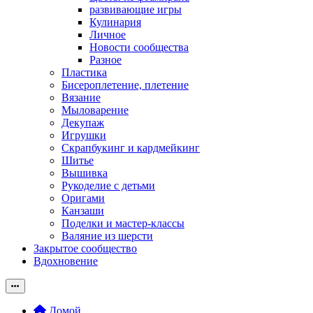
развивающие игры
Кулинария
Личное
Новости сообщества
Разное
Пластика
Бисероплетение, плетение
Вязание
Мыловарение
Декупаж
Игрушки
Скрапбукинг и кардмейкинг
Шитье
Вышивка
Рукоделие с детьми
Оригами
Канзаши
Поделки и мастер-классы
Валяние из шерсти
Закрытое сообщество
Вдохновение
Домой