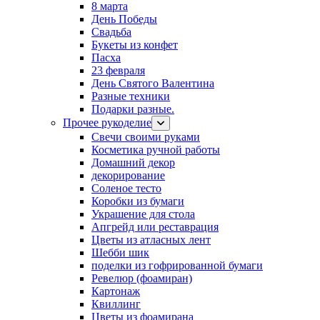
8 марта
День Победы
Свадьба
Букеты из конфет
Пасха
23 февраля
День Святого Валентина
Разные техники
Подарки разные.
Прочее рукоделие
Свечи своими руками
Косметика ручной работы
Домашний декор
декорирование
Соленое тесто
Коробки из бумаги
Украшение для стола
Апгрейд или реставрация
Цветы из атласных лент
Шебби шик
поделки из гофрированной бумаги
Ревелюр (фоамиран)
Картонаж
Квиллинг
Цветы из фоамирана