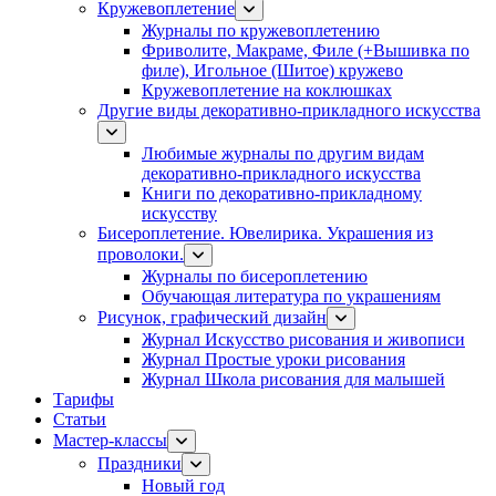
Кружевоплетение
Журналы по кружевоплетению
Фриволите, Макраме, Филе (+Вышивка по
филе), Игольное (Шитое) кружево
Кружевоплетение на коклюшках
Другие виды декоративно-прикладного искусства
Любимые журналы по другим видам
декоративно-прикладного искусства
Книги по декоративно-прикладному
искусству
Бисероплетение. Ювелирика. Украшения из
проволоки.
Журналы по бисероплетению
Обучающая литература по украшениям
Рисунок, графический дизайн
Журнал Искусство рисования и живописи
Журнал Простые уроки рисования
Журнал Школа рисования для малышей
Тарифы
Статьи
Мастер-классы
Праздники
Новый год