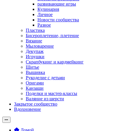
развивающие игры
Кулинария
Личное
Новости сообщества
Разное
Пластика
Бисероплетение, плетение
Вязание
Мыловарение
Декупаж
Игрушки
Скрапбукинг и кардмейкинг
Шитье
Вышивка
Рукоделие с детьми
Оригами
Канзаши
Поделки и мастер-классы
Валяние из шерсти
Закрытое сообщество
Вдохновение
Домой