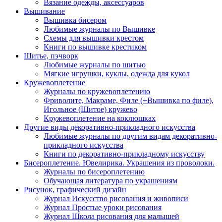
Вязание одежды, аксессуаров
Вышивание
Вышивка бисером
Любимые журналы по Вышивке
Схемы для вышивки крестом
Книги по вышивке крестиком
Шитье, пэчворк
Любимые журналы по шитью
Мягкие игрушки, куклы, одежда для кукол
Кружевоплетение
Журналы по кружевоплетению
Фриволите, Макраме, Филе (+Вышивка по филе),
Игольное (Шитое) кружево
Кружевоплетение на коклюшках
Другие виды декоративно-прикладного искусства
Любимые журналы по другим видам декоративно-
прикладного искусства
Книги по декоративно-прикладному искусству
Бисероплетение. Ювелирика. Украшения из проволоки.
Журналы по бисероплетению
Обучающая литература по украшениям
Рисунок, графический дизайн
Журнал Искусство рисования и живописи
Журнал Простые уроки рисования
Журнал Школа рисования для малышей