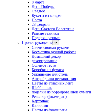
8 марта
День Победы
Свадьба
Букеты из конфет
Пасха
23 февраля
День Святого Валентина
Разные техники
Подарки разные.
Прочее рукоделие
Свечи своими руками
Косметика ручной работы
Домашний декор
декорирование
Соленое тесто
Коробки из бумаги
Украшение для стола
Апгрейд или реставрация
Цветы из атласных лент
Шебби шик
поделки из гофрированной бумаги
Ревелюр (фоамиран)
Картонаж
Квиллинг
Цветы из фоамирана