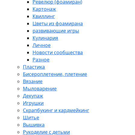
Ревелюр (фоамиран)
Картонаж
Квиллинг
Цветы из фоамирана
развивающие игры
Кулинария
Личное
Новости сообщества
Разное
Пластика
Бисероплетение, плетение
Вязание
Мыловарение
Декупаж
Игрушки
Скрапбукинг и кардмейкинг
Шитье
Вышивка
Рукоделие с детьми