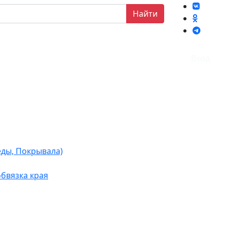
Найти
Вход
еды, Покрывала)
бвязка края