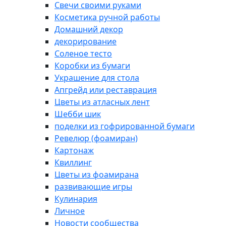
Свечи своими руками
Косметика ручной работы
Домашний декор
декорирование
Соленое тесто
Коробки из бумаги
Украшение для стола
Апгрейд или реставрация
Цветы из атласных лент
Шебби шик
поделки из гофрированной бумаги
Ревелюр (фоамиран)
Картонаж
Квиллинг
Цветы из фоамирана
развивающие игры
Кулинария
Личное
Новости сообщества