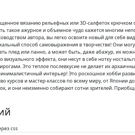
щенное вязанию рельефных или 3D-салфеток крючком о
ть такое ажурное и объемное чудо кажется многим неп
оводством автора, вы легко освоите новый для себя вид 
икальный способ самовыражения в творчестве! Они мог
ть плед или панно, а может быть, даже абажур, их можн
го визуального эффекта, они несут в себе нотку носталь
рогами. Это теплое послевкусие не делает их архаичны
минималистичный интерьер! Это роскошное хобби разви
во курсов и мастер-классов по всему миру, от Японии д
к, и они неизменно собирают сотни зрителей. Приобщи
ий
рез css