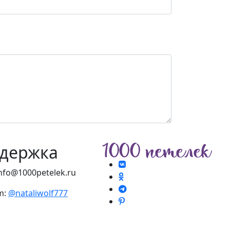
держка
info@1000petelek.ru
m:
@nataliwolf777