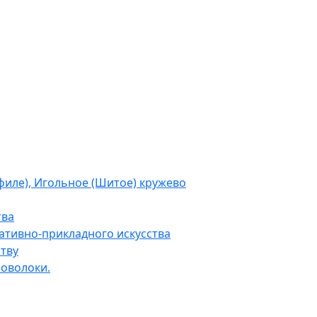
филе), Игольное (Шитое) кружево
тва
тивно-прикладного искусства
тву
роволоки.