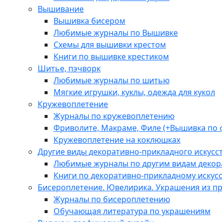
Вышивание
Вышивка бисером
Любимые журналы по Вышивке
Схемы для вышивки крестом
Книги по вышивке крестиком
Шитье, пэчворк
Любимые журналы по шитью
Мягкие игрушки, куклы, одежда для кукол
Кружевоплетение
Журналы по кружевоплетению
Фриволите, Макраме, Филе (+Вышивка по 
Кружевоплетение на коклюшках
Другие виды декоративно-прикладного искусс
Любимые журналы по другим видам декора
Книги по декоративно-прикладному искусс
Бисероплетение. Ювелирика. Украшения из п
Журналы по бисероплетению
Обучающая литература по украшениям