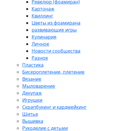
Ревелюр (фоамиран)
Картонаж
Квиллинг
Цветы из фоамирана
развивающие игры
Кулинария
Личное
Новости сообщества
Разное
Пластика
Бисероплетение, плетение
Вязание
Мыловарение
Декупаж
Игрушки
Скрапбукинг и кардмейкинг
Шитье
Вышивка
Рукоделие с детьми