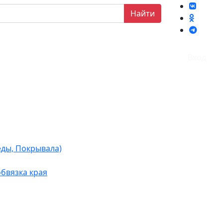
Найти
Вход
еды, Покрывала)
бвязка края