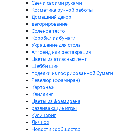
Свечи своими руками
Косметика ручной работы
Домашний декор
декорирование
Соленое тесто
Коробки из бумаги
Украшение для стола
Апгрейд или реставрация
Цветы из атласных лент
Шебби шик
поделки из гофрированной бумаги
Ревелюр (фоамиран)
Картонаж
Квиллинг
Цветы из фоамирана
развивающие игры
Кулинария
Личное
Новости сообщества