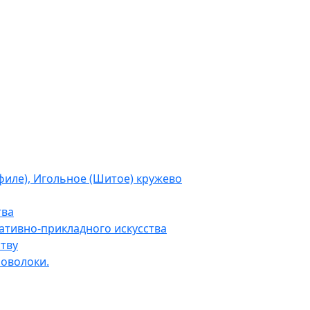
филе), Игольное (Шитое) кружево
тва
тивно-прикладного искусства
тву
роволоки.