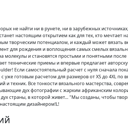
рых не найти ни в рунете, ни в зарубежных источниках,
станет настоящим открытием как для тех, кто мечтает на
ым творческим потенциалом, и каждый может вязать вещ
мент для рождения и воплощения самых смелых вязальн
а молекулы и становятся простыми и понятными после 
ет технические приемы и впервые предлагает авторску
ulder! Если самостоятельный расчет с нуля сначала пок
с уже готовым расчетом для размеров от XS до 4XL по в
ий и техник. Все тонкости вязального мастерства, сов
тывающие дух фотографии с жарким африканским коло
дух страны, в которой живет... "Мы созданы, чтобы твор
я настоящим дизайнером!L!
ий