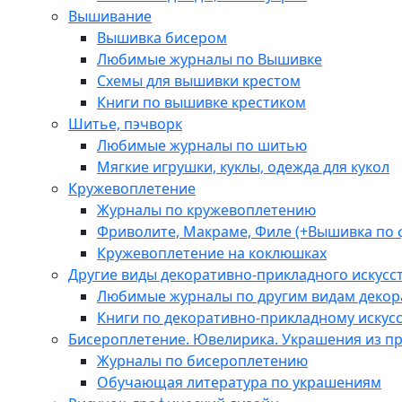
Вышивание
Вышивка бисером
Любимые журналы по Вышивке
Схемы для вышивки крестом
Книги по вышивке крестиком
Шитье, пэчворк
Любимые журналы по шитью
Мягкие игрушки, куклы, одежда для кукол
Кружевоплетение
Журналы по кружевоплетению
Фриволите, Макраме, Филе (+Вышивка по 
Кружевоплетение на коклюшках
Другие виды декоративно-прикладного искусс
Любимые журналы по другим видам декора
Книги по декоративно-прикладному искусс
Бисероплетение. Ювелирика. Украшения из п
Журналы по бисероплетению
Обучающая литература по украшениям