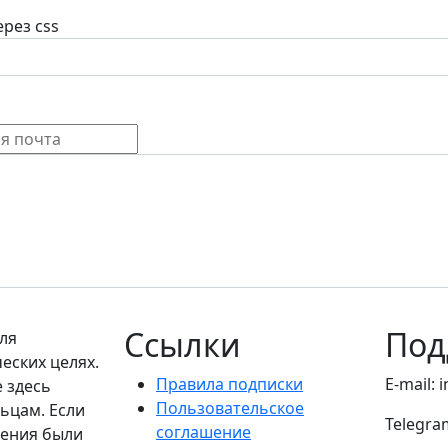
рез css
Ссылки
Под
ля
еских целях.
Правила подписки
E-mail: 
е здесь
Пользовательское
ьцам. Если
Telegra
соглашение
дения были