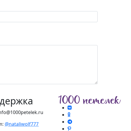
держка
info@1000petelek.ru
m:
@nataliwolf777