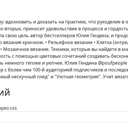
у: вдохновить и доказать на практике, что рукоделие в 
о-вторых, приносит удовольствие в процессе и гордость
ала свою цель автор бестселлеров Юлия Гендина, и про
язания крючком. • Рельефное вязание • Клетка (энтрела
 • Мозаичное вязание. Техники, которые вы найдете в к
ность с помощью цветовых сочетаний создавать бескон
изнь немного теплее и уютнее. Юлия Гендина @poufpeople
р с более чем 100-й аудиторией подписчиков и последо
амый нескучный плед" и "Уютная геометрия". Учит вязат
ий
рез css