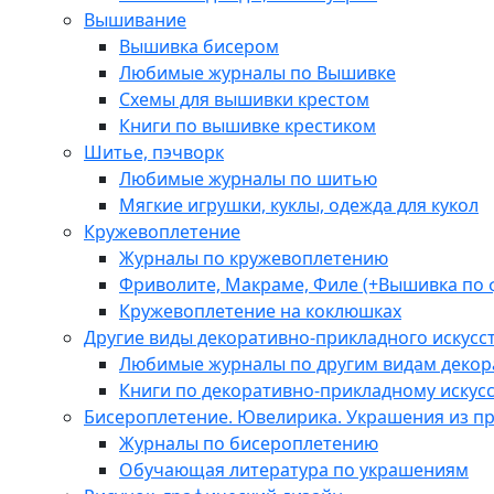
Вышивание
Вышивка бисером
Любимые журналы по Вышивке
Схемы для вышивки крестом
Книги по вышивке крестиком
Шитье, пэчворк
Любимые журналы по шитью
Мягкие игрушки, куклы, одежда для кукол
Кружевоплетение
Журналы по кружевоплетению
Фриволите, Макраме, Филе (+Вышивка по 
Кружевоплетение на коклюшках
Другие виды декоративно-прикладного искусс
Любимые журналы по другим видам декора
Книги по декоративно-прикладному искусс
Бисероплетение. Ювелирика. Украшения из п
Журналы по бисероплетению
Обучающая литература по украшениям