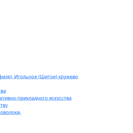
филе), Игольное (Шитое) кружево
тва
тивно-прикладного искусства
тву
роволоки.