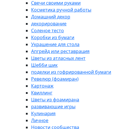
Свечи своими руками
Косметика ручной работы
Домашний декор
декорирование
Соленое тесто
Коробки из бумаги
Украшение для стола
Апгрейд или реставрация
Цветы из атласных лент
Шебби шик
поделки из гофрированной бумаги
Ревелюр (фоамиран)
Картонаж
Квиллинг
Цветы из фоамирана
развивающие игры
Кулинария
Личное
Новости сообщества