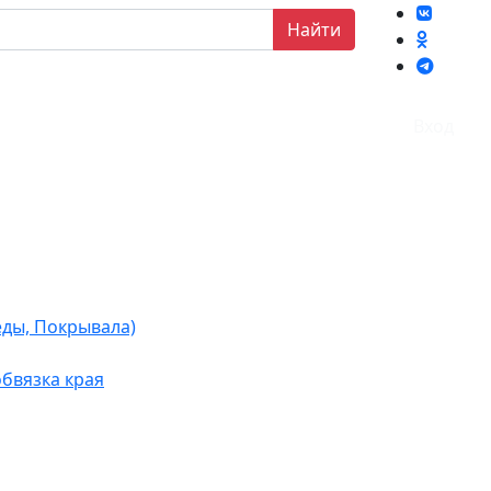
Найти
Вход
еды, Покрывала)
бвязка края