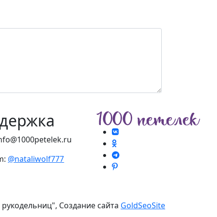
держка
info@1000petelek.ru
m:
@nataliwolf777
я рукодельниц", Создание сайта
GoldSeoSite