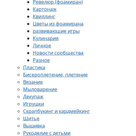
Ревелюр (фоамиран)
Картонаж
Квиллинг
Цветы из фоамирана
развивающие игры
Кулинария
Личное
Новости сообщества
Разное
Пластика
Бисероплетение, плетение
Вязание
Мыловарение
Декупаж
Игрушки
Скрапбукинг и кардмейкинг
Шитье
Вышивка
Рукоделие с детьми