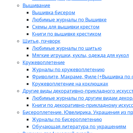
Вышивание
Вышивка бисером
Любимые журналы по Вышивке
Схемы для вышивки крестом
Книги по вышивке крестиком
Шитье, пэчворк
Любимые журналы по шитью
Мягкие игрушки, куклы, одежда для кукол
Кружевоплетение
Журналы по кружевоплетению
Фриволите, Макраме, Филе (+Вышивка по 
Кружевоплетение на коклюшках
Другие виды декоративно-прикладного искусс
Любимые журналы по другим видам декора
Книги по декоративно-прикладному искусс
Бисероплетение. Ювелирика. Украшения из п
Журналы по бисероплетению
Обучающая литература по украшениям