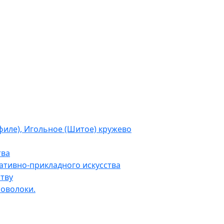
филе), Игольное (Шитое) кружево
тва
тивно-прикладного искусства
тву
роволоки.