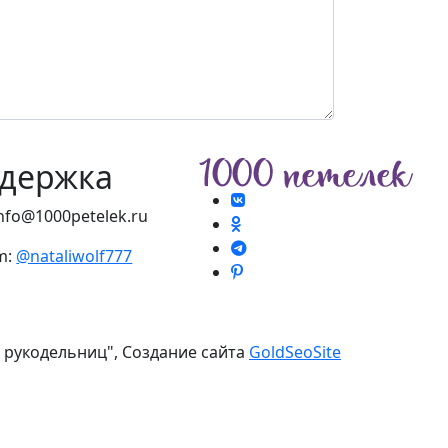
держка
info@1000petelek.ru
m:
@nataliwolf777
я рукодельниц", Создание сайта
GoldSeoSite