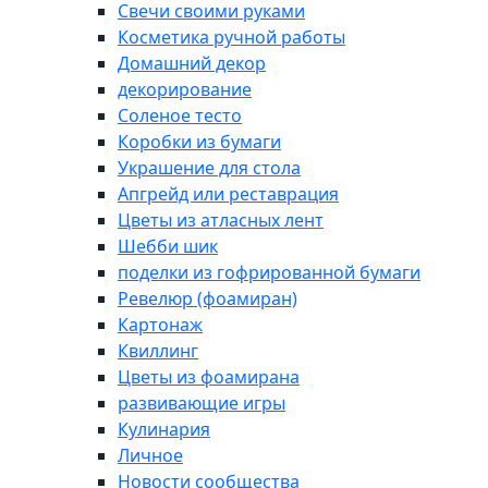
Свечи своими руками
Косметика ручной работы
Домашний декор
декорирование
Соленое тесто
Коробки из бумаги
Украшение для стола
Апгрейд или реставрация
Цветы из атласных лент
Шебби шик
поделки из гофрированной бумаги
Ревелюр (фоамиран)
Картонаж
Квиллинг
Цветы из фоамирана
развивающие игры
Кулинария
Личное
Новости сообщества