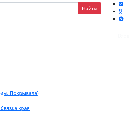
Найти
Вход
еды, Покрывала)
бвязка края