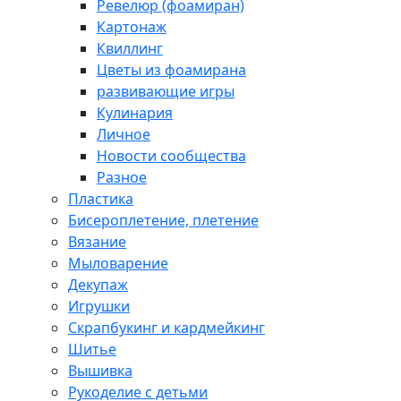
Ревелюр (фоамиран)
Картонаж
Квиллинг
Цветы из фоамирана
развивающие игры
Кулинария
Личное
Новости сообщества
Разное
Пластика
Бисероплетение, плетение
Вязание
Мыловарение
Декупаж
Игрушки
Скрапбукинг и кардмейкинг
Шитье
Вышивка
Рукоделие с детьми