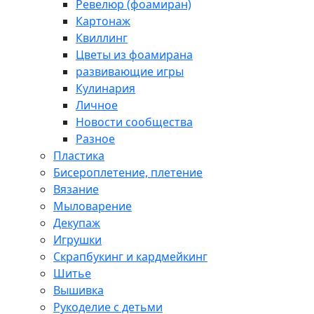
Ревелюр (фоамиран)
Картонаж
Квиллинг
Цветы из фоамирана
развивающие игры
Кулинария
Личное
Новости сообщества
Разное
Пластика
Бисероплетение, плетение
Вязание
Мыловарение
Декупаж
Игрушки
Скрапбукинг и кардмейкинг
Шитье
Вышивка
Рукоделие с детьми