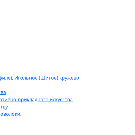
филе), Игольное (Шитое) кружево
тва
тивно-прикладного искусства
тву
роволоки.