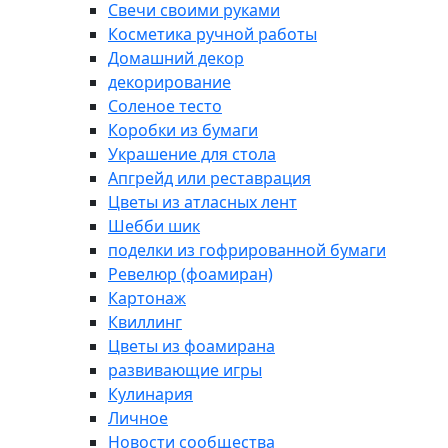
Свечи своими руками
Косметика ручной работы
Домашний декор
декорирование
Соленое тесто
Коробки из бумаги
Украшение для стола
Апгрейд или реставрация
Цветы из атласных лент
Шебби шик
поделки из гофрированной бумаги
Ревелюр (фоамиран)
Картонаж
Квиллинг
Цветы из фоамирана
развивающие игры
Кулинария
Личное
Новости сообщества