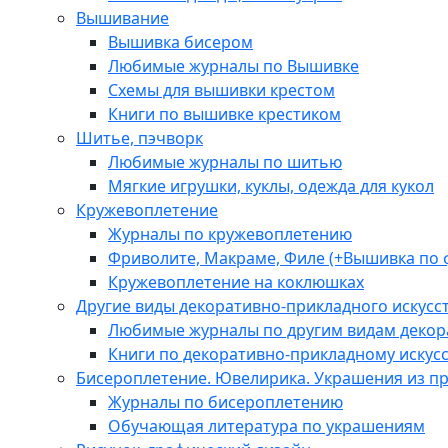
Вышивание
Вышивка бисером
Любимые журналы по Вышивке
Схемы для вышивки крестом
Книги по вышивке крестиком
Шитье, пэчворк
Любимые журналы по шитью
Мягкие игрушки, куклы, одежда для кукол
Кружевоплетение
Журналы по кружевоплетению
Фриволите, Макраме, Филе (+Вышивка по 
Кружевоплетение на коклюшках
Другие виды декоративно-прикладного искусс
Любимые журналы по другим видам декора
Книги по декоративно-прикладному искусс
Бисероплетение. Ювелирика. Украшения из п
Журналы по бисероплетению
Обучающая литература по украшениям