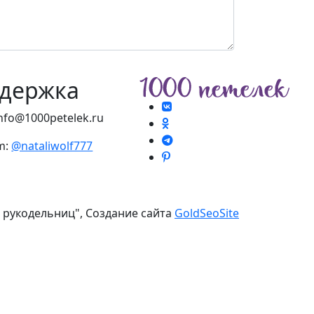
держка
info@1000petelek.ru
m:
@nataliwolf777
я рукодельниц", Создание сайта
GoldSeoSite