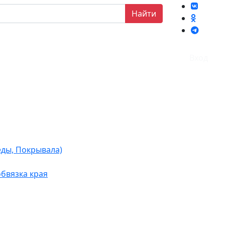
Найти
Вход
еды, Покрывала)
бвязка края