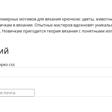
рехмерных мотивов для вязания крючком: цветы, животные
вичкам в вязании. Опытных мастеров вдохновят уникальн
е. Новичкам пригодится теория вязания с понятными и
ий
рез css